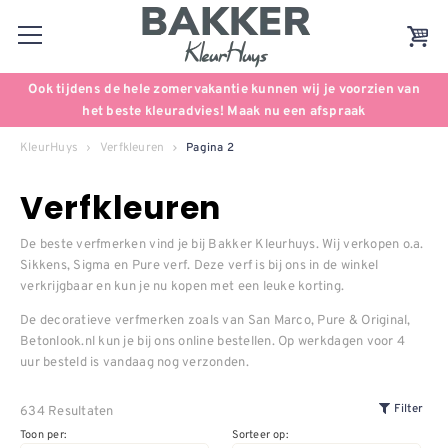
Ook tijdens de hele zomervakantie kunnen wij je voorzien van
het beste kleuradvies! Maak nu een afspraak
KleurHuys
Verfkleuren
Pagina 2
Verfkleuren
De beste verfmerken vind je bij Bakker Kleurhuys. Wij verkopen o.a.
Sikkens, Sigma en Pure verf. Deze verf is bij ons in de winkel
verkrijgbaar en kun je nu kopen met een leuke korting.
De decoratieve verfmerken zoals van San Marco, Pure & Original,
Betonlook.nl kun je bij ons online bestellen. Op werkdagen voor 4
uur besteld is vandaag nog verzonden.
634 Resultaten
Filter
Toon per:
Sorteer op: