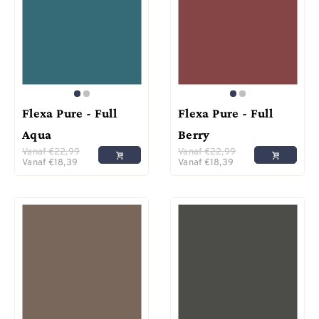
Flexa Pure - Full
Flexa Pure - Full
Aqua
Berry
Vanaf
€
22,99
Vanaf
€
22,99
Vanaf
€
18,39
Vanaf
€
18,39