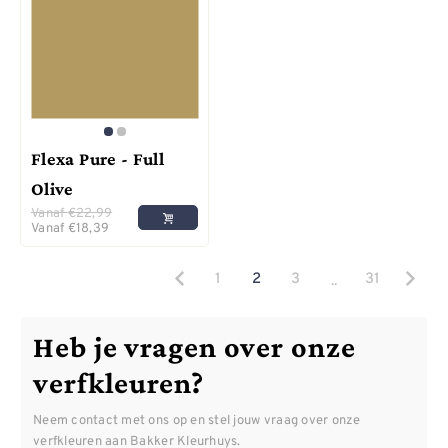
Flexa Pure - Full
Olive
Vanaf
€
22,99
Vanaf
€
18,39
..
1
2
3
31
Heb je vragen over onze
verfkleuren?
Neem contact met ons op en stel jouw vraag over onze
verfkleuren aan Bakker Kleurhuys.