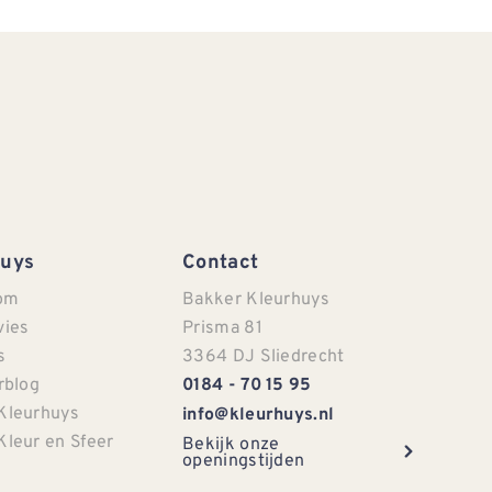
Huys
Contact
om
Bakker Kleurhuys
vies
Prisma 81
s
3364 DJ Sliedrecht
rblog
0184 - 70 15 95
Kleurhuys
info@kleurhuys.nl
Kleur en Sfeer
Bekijk onze
openingstijden