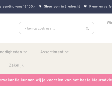
erzending vanaf € 100,-
in Sliedrecht
Kleur- en verfa
Showroom
Wi
Ik ben op zoek naar...
enodigheden
Assortiment
Zakelijk
ervakantie kunnen wij je voorzien van het beste kleuradvi