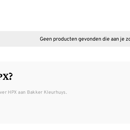
Geen producten gevonden die aan je zo
PX?
over HPX aan Bakker Kleurhuys.