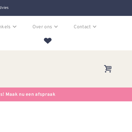
dvies
nkels
Over ons
Contact
es! Maak nu een afspraak