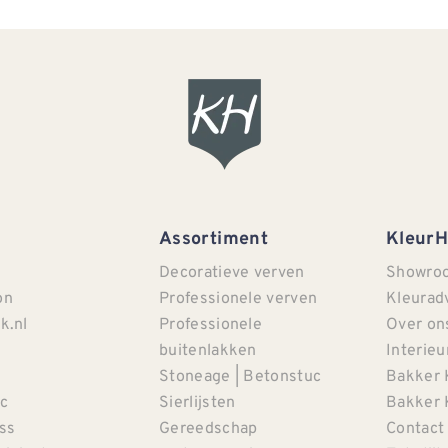
Assortiment
Kleur
Decoratieve verven
Showro
on
Professionele verven
Kleurad
k.nl
Professionele
Over on
buitenlakken
Interieu
Stoneage | Betonstuc
Bakker 
c
Sierlijsten
Bakker 
iss
Gereedschap
Contact