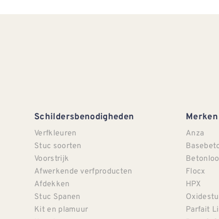
Schildersbenodigheden
Merken
Verfkleuren
Anza
Stuc soorten
Basebet
Voorstrijk
Betonloo
Afwerkende verfproducten
Flocx
Afdekken
HPX
Stuc Spanen
Oxidestu
Kit en plamuur
Parfait L