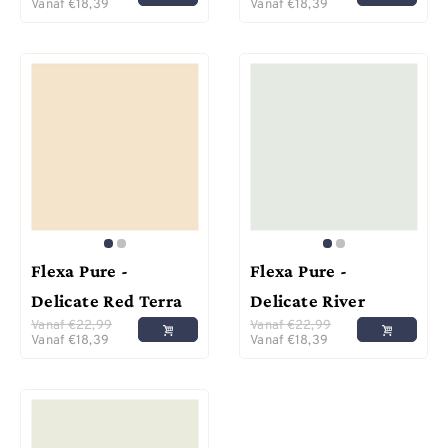
Vanaf
€
18,39
Vanaf
€
18,39
Flexa Pure -
Flexa Pure -
Delicate Red Terra
Delicate River
Vanaf
€
22,99
Vanaf
€
22,99
Vanaf
€
18,39
Vanaf
€
18,39