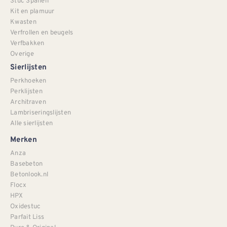
Stuc Spanen
Kit en plamuur
Kwasten
Verfrollen en beugels
Verfbakken
Overige
Sierlijsten
Perkhoeken
Perklijsten
Architraven
Lambriseringslijsten
Alle sierlijsten
Merken
Anza
Basebeton
Betonlook.nl
Flocx
HPX
Oxidestuc
Parfait Liss