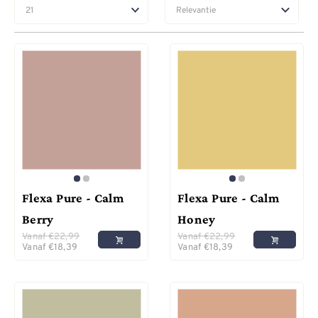
Flexa Pure - Calm
Flexa Pure - Calm
Berry
Honey
Vanaf
€
22,99
Vanaf
€
22,99
Vanaf
€
18,39
Vanaf
€
18,39