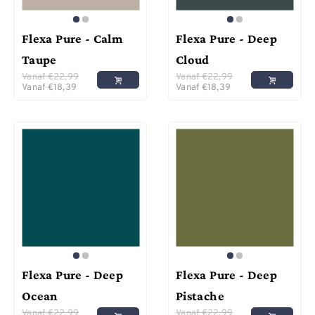
Flexa Pure - Calm
Flexa Pure - Deep
Taupe
Cloud
Vanaf
€
22,99
Vanaf
€
22,99
Vanaf
€
18,39
Vanaf
€
18,39
Flexa Pure - Deep
Flexa Pure - Deep
Ocean
Pistache
Vanaf
€
22,99
Vanaf
€
22,99