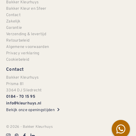
Bakker Kleurhuys
Bakker Kleur en Sfeer
Contact
Zakelijk
Garantie
Verzending & levertijd
Retourbeleid
Algemene voorwaarden
Privacy verklaring
Cookiebeleid
Contact
Bakker Kleurhuys
Prisma 81
3364 DJ Sliedrecht
0184 - 70 15 95
info@kleurhuys.nl
Bekijk onze openingstijden
© 2026 - Bakker Kleurhuys