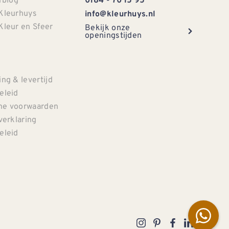
0184 - 70 15 95
Kleurhuys
info@kleurhuys.nl
Kleur en Sfeer
Bekijk onze
openingstijden
e
ng & levertijd
eleid
e voorwaarden
verklaring
eleid