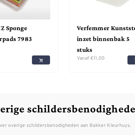
HZ Sponge
Verfemmer Kunstst
rpads 7983
inzet binnenbak 5
stuks
Vanaf
€
11,00
verige schildersbenodighed
over overige schildersbenodigheden aan Bakker Kleurhuys.