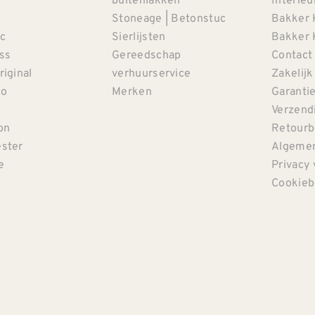
Stoneage | Betonstuc
Bakker 
c
Sierlijsten
Bakker 
iss
Gereedschap
Contact
riginal
verhuurservice
Zakelijk
co
Merken
Garanti
Verzendi
on
Retourb
ster
Algemen
e
Privacy 
Cookieb