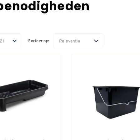
sbenodigheden
Sorteer op: