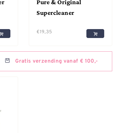
er
Pure & Original
Supercleaner
€
19,35
Gratis
verzending vanaf € 100,-