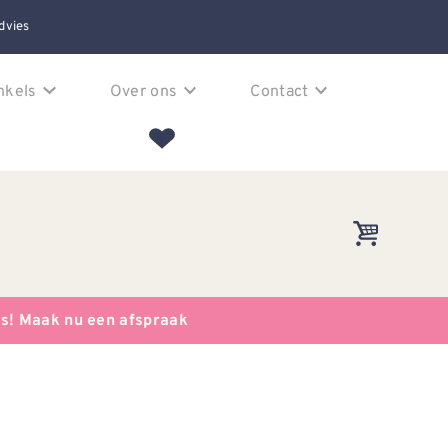
dvies
nkels
Over ons
Contact
es! Maak nu een afspraak