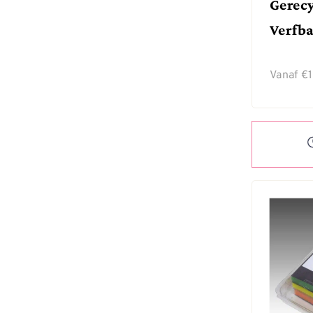
Gerecy
Verfb
Vanaf
€