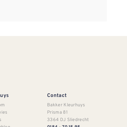
Huys
Contact
om
Bakker Kleurhuys
vies
Prisma 81
s
3364 DJ Sliedrecht
rblog