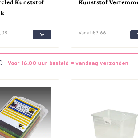
cled Kunststof
Kunststof Verfemm
ak
1,08
Vanaf
€
3,66
Voor
16.00 uur besteld =
vandaag
verzonden