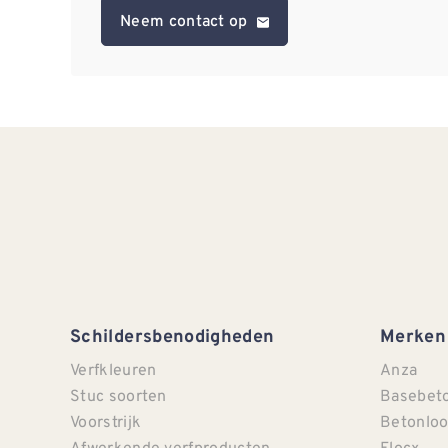
Neem contact op
Schildersbenodigheden
Merken
Verfkleuren
Anza
Stuc soorten
Basebet
Voorstrijk
Betonloo
Afwerkende verfproducten
Flocx