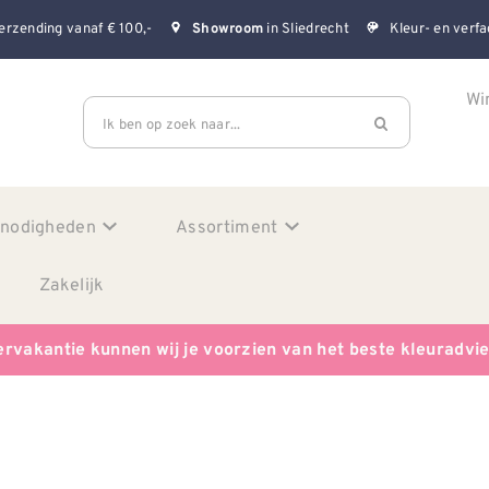
erzending vanaf € 100,-
in Sliedrecht
Kleur- en verfa
Showroom
Wi
Ik ben op zoek naar...
enodigheden
Assortiment
Zakelijk
ervakantie kunnen wij je voorzien van het beste kleuradvi