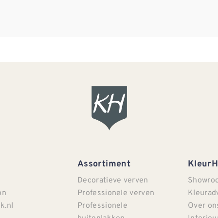
Assortiment
Kleur
Decoratieve verven
Showro
on
Professionele verven
Kleurad
k.nl
Professionele
Over on
buitenlakken
Interieu