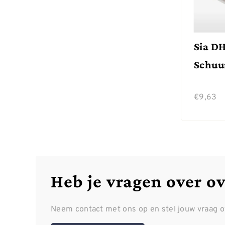
Sia D
Schuu
€
9,63
Heb je vragen over o
Neem contact met ons op en stel jouw vraag 