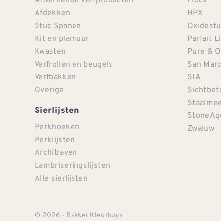
Afdekken
HPX
Stuc Spanen
Oxidestu
Kit en plamuur
Parfait L
Kwasten
Pure & O
Verfrollen en beugels
San Mar
Verfbakken
SIA
Overige
Sichtbet
Staalmee
Sierlijsten
StoneAg
Perkhoeken
Zwaluw
Perklijsten
Architraven
Lambriseringslijsten
Alle sierlijsten
© 2026 - Bakker Kleurhuys