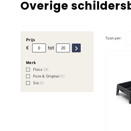
Overige schilder
Toon per:
Prijs
€
tot
Merk
Flocx
(3)
Pure & Original
(1)
Sia
(1)