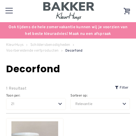
Ook tijdens de hele zomervakantie kunnen wij je voorzien van
het beste kleuradvies! Maak nu een afspraak
KleurHuys
Schildersbenodigheden
Voorbereidende verfproducten
Decorfond
Decorfond
1 Resultaat
Filter
Toon per:
Sorteer op: