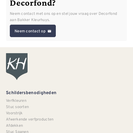
Decorfond?
Neem contact met ons op en stel jouw vraag over Decorfond
aan Bakker Kleurhuys.
Neem contact op
Schildersbenodigheden
Verfkleuren
Stuc soorten
Voorstrijk
Afwerkende verfproducten
Afdekken
Stuc Spanen