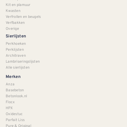
Kit en plamuur
Kwasten
Verfrollen en beugels
Verfbakken
Overige
Sierlijsten
Perkhoeken
Perklijsten
Architraven
Lambriseringslijsten
Alle sierlijsten
Merken
Anza
Basebeton
Betonlook.nl
Flocx
HPX
Oxidestuc
Parfait Liss
Pure & Original