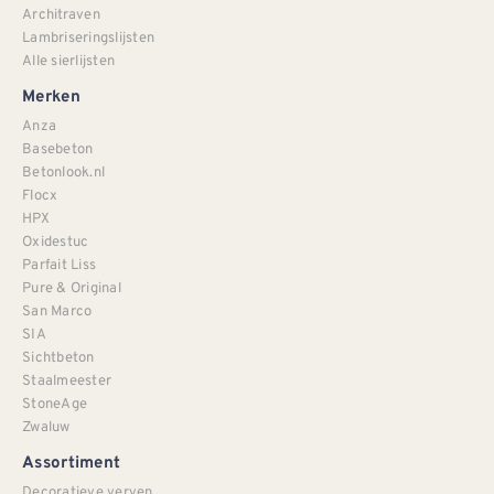
Architraven
Lambriseringslijsten
Alle sierlijsten
Merken
Anza
Basebeton
Betonlook.nl
Flocx
HPX
Oxidestuc
Parfait Liss
Pure & Original
San Marco
SIA
Sichtbeton
Staalmeester
StoneAge
Zwaluw
Assortiment
Decoratieve verven