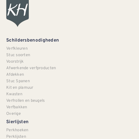
Schildersbenodigheden
Verfkleuren
Stuc soorten
Voorstrijk
Afwerkende verfproducten
Afdekken
Stuc Spanen
Kit en plamuur
Kwasten
Verfrollen en beugels
Verfbakken
Overige
Sierlijsten
Perkhoeken
Perklijsten