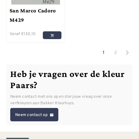
San Marco Cadoro
M429
Vanaf
€
130,10
1
2
Heb je vragen over de kleur
Paars?
Neem contact met ons op en stel jouw vraag over onze
verfkleuren aan Bakker Kleurhuys.
Neem contact op