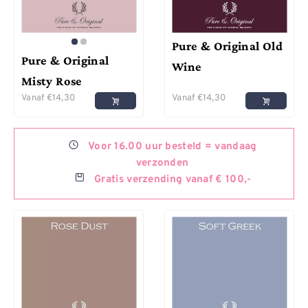
Pure & Original Old
Pure & Original
Wine
Misty Rose
Vanaf
€
14,30
Vanaf
€
14,30
Voor
16.00 uur besteld =
vandaag
verzonden
Gratis
verzending vanaf € 100,-