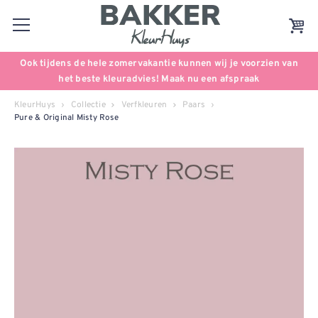
Ook tijdens de hele zomervakantie kunnen wij je voorzien van
het beste kleuradvies! Maak nu een afspraak
KleurHuys
Collectie
Verfkleuren
Paars
Pure & Original Misty Rose