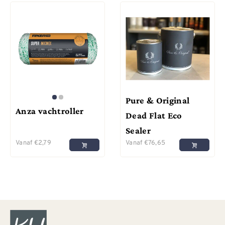
Pure & Original
Anza vachtroller
Dead Flat Eco
Sealer
Vanaf
€
2,79
Vanaf
€
76,65