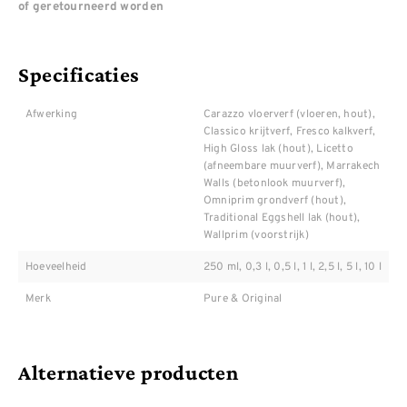
of geretourneerd worden
Specificaties
Afwerking
Carazzo vloerverf (vloeren, hout),
Classico krijtverf, Fresco kalkverf,
High Gloss lak (hout), Licetto
(afneembare muurverf), Marrakech
Walls (betonlook muurverf),
Omniprim grondverf (hout),
Traditional Eggshell lak (hout),
Wallprim (voorstrijk)
Hoeveelheid
250 ml, 0,3 l, 0,5 l, 1 l, 2,5 l, 5 l, 10 l
Merk
Pure & Original
Alternatieve producten