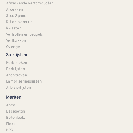
Afwerkende verfproducten
Afdekken
Stuc Spanen
Kit en plamuur
Kwasten
Verfrollen en beugels
Verfbakken
Overige
Sierlijsten
Perkhoeken
Perklijsten
Architraven
Lambriseringslijsten
Alle sierlijsten
Merken
Anza
Basebeton
Betonlook.nl
Flocx
HPX