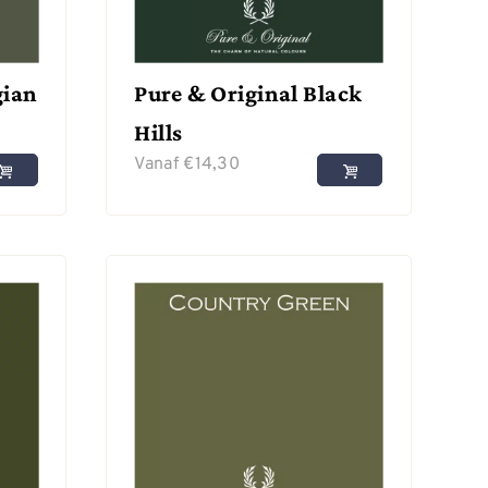
gian
Pure & Original Black
Hills
Vanaf
€
14,30