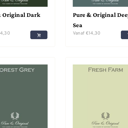
 Original Dark
Pure & Original De
Sea
14,30
Vanaf
€
14,30