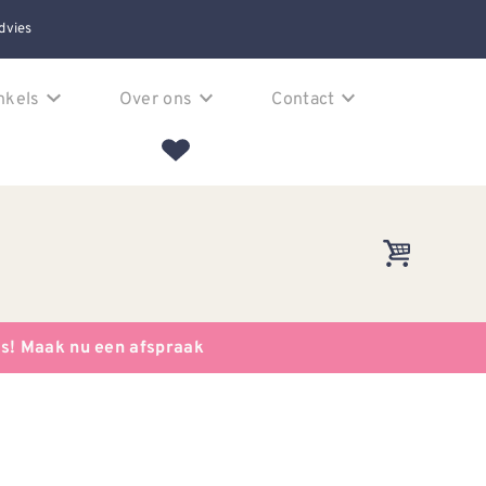
dvies
nkels
Over ons
Contact
es! Maak nu een afspraak