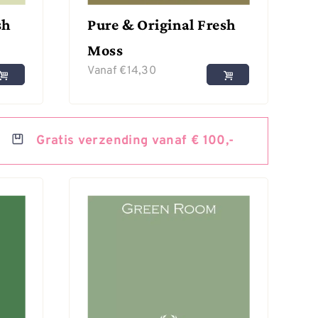
sh
Pure & Original Fresh
Moss
Vanaf
€
14,30
Gratis
verzending vanaf € 100,-