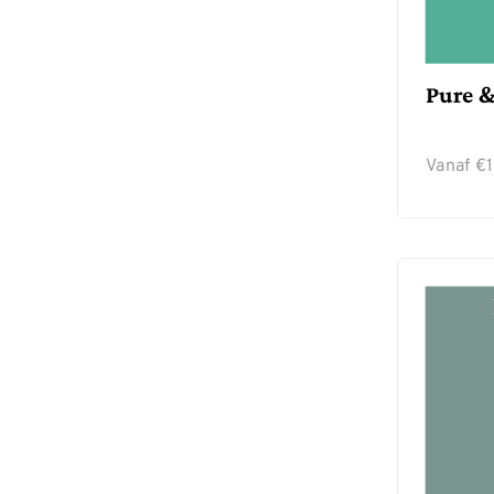
Pure &
Vanaf
€