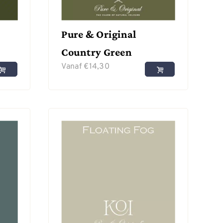
Pure & Original
Country Green
Vanaf
€
14,30