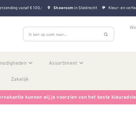
erzending vanaf € 100,-
in Sliedrecht
Kleur- en verfa
Showroom
Wi
Ik ben op zoek naar...
enodigheden
Assortiment
Zakelijk
ervakantie kunnen wij je voorzien van het beste kleuradvi