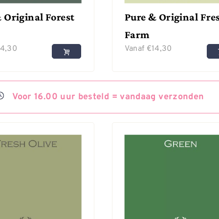
 Original Forest
Pure & Original Fre
Farm
14,30
Vanaf
€
14,30
Voor
16.00 uur besteld =
vandaag
verzonden