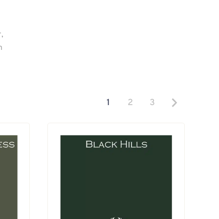
,
n
1
2
3