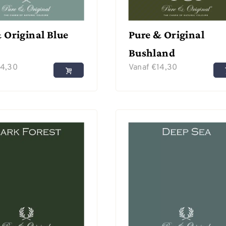
 Original Blue
Pure & Original
Bushland
14,30
Vanaf
€
14,30