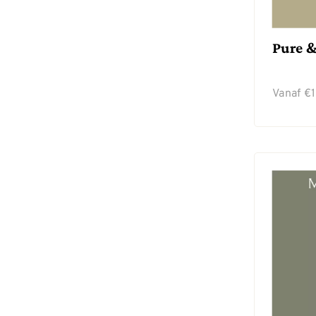
Pure &
Vanaf
€