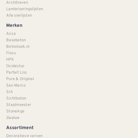
Architraven
Lambriseringslijsten
Alle sierlijsten
Merken
Anza
Basebeton
Betonlook.nl
Flocx
HPX
Oxidestuc
Parfait Liss
Pure & Original
San Marco
SIA
Sichtbeton
Staalmeester
StoneAge
Zwaluw
Assortiment
Decoratieve verven