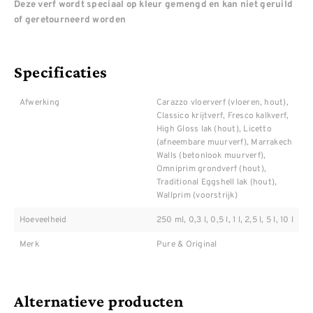
Deze verf wordt speciaal op kleur gemengd en kan niet geruild
of geretourneerd worden
Specificaties
Afwerking
Carazzo vloerverf (vloeren, hout),
Classico krijtverf, Fresco kalkverf,
High Gloss lak (hout), Licetto
(afneembare muurverf), Marrakech
Walls (betonlook muurverf),
Omniprim grondverf (hout),
Traditional Eggshell lak (hout),
Wallprim (voorstrijk)
Hoeveelheid
250 ml, 0,3 l, 0,5 l, 1 l, 2,5 l, 5 l, 10 l
Merk
Pure & Original
Alternatieve producten