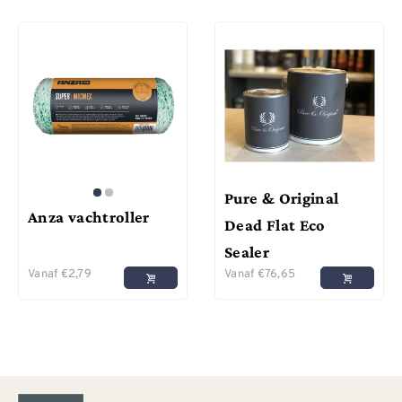
Pure & Original
Anza vachtroller
Dead Flat Eco
Sealer
Vanaf
€
2,79
Vanaf
€
76,65