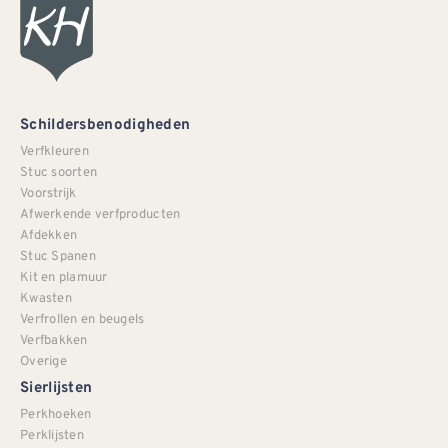
Schildersbenodigheden
Verfkleuren
Stuc soorten
Voorstrijk
Afwerkende verfproducten
Afdekken
Stuc Spanen
Kit en plamuur
Kwasten
Verfrollen en beugels
Verfbakken
Overige
Sierlijsten
Perkhoeken
Perklijsten