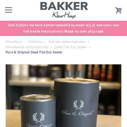
Ook tijdens de hele zomervakantie kunnen wij je voorzien van
het beste kleuradvies! Maak nu een afspraak
KleurHuys
Collectie
Schildersbenodigheden
Afwerkende verfproducten
Dead Flat Eco Sealer
Pure & Original Dead Flat Eco Sealer