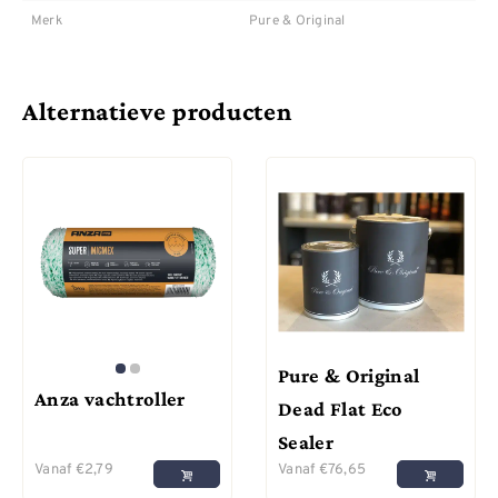
Merk
Pure & Original
Alternatieve producten
Pure & Original
Anza vachtroller
Dead Flat Eco
Sealer
Vanaf
€
2,79
Vanaf
€
76,65