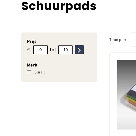
Schuurpads
Toon per:
Prijs
€
tot
Merk
Sia
(1)