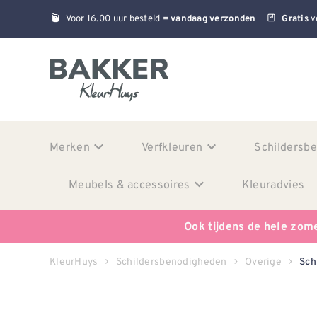
Voor 16.00 uur besteld =
v
vandaag verzonden
Gratis
Merken
Verfkleuren
Schildersb
Meubels & accessoires
Kleuradvies
Ook tijdens de hele zom
KleurHuys
Schildersbenodigheden
Overige
Sch