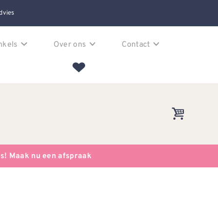
dvies
nkels
Over ons
Contact
es! Maak nu een afspraak