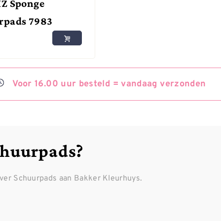
HZ Sponge
rpads 7983
Voor
16.00 uur besteld =
vandaag
verzonden
chuurpads?
over Schuurpads aan Bakker Kleurhuys.