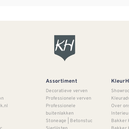
Assortiment
Kleur
Decoratieve verven
Showro
on
Professionele verven
Kleurad
k.nl
Professionele
Over on
buitenlakken
Interieu
Stoneage | Betonstuc
Bakker 
c
Sierlijsten
Bakker 