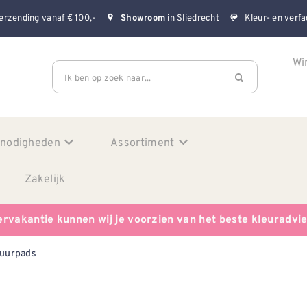
erzending vanaf € 100,-
in Sliedrecht
Kleur- en verfa
Showroom
Wi
Ik ben op zoek naar...
enodigheden
Assortiment
Zakelijk
ervakantie kunnen wij je voorzien van het beste kleuradvi
uurpads