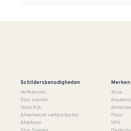
Schildersbenodigheden
Merken
Verfkleuren
Anza
Stuc soorten
Basebet
Voorstrijk
Betonloo
Afwerkende verfproducten
Flocx
Afdekken
HPX
Stuc Spanen
Oxidestu