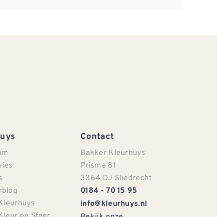
Huys
Contact
om
Bakker Kleurhuys
vies
Prisma 81
s
3364 DJ Sliedrecht
rblog
0184 - 70 15 95
Kleurhuys
info@kleurhuys.nl
Kleur en Sfeer
Bekijk onze