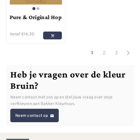
Pure & Original Hop
Vanaf
€
14,30
1
2
3
Heb je vragen over de kleur
Bruin?
Neem contact met ons op en stel jouw vraag over onze
verfkleuren aan Bakker Kleurhuys.
Neem contact op