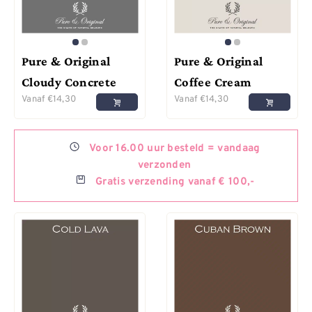
Pure & Original
Pure & Original
Cloudy Concrete
Coffee Cream
Vanaf
€
14,30
Vanaf
€
14,30
Voor
16.00 uur besteld =
vandaag
verzonden
Gratis
verzending vanaf € 100,-