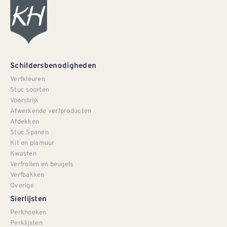
Schildersbenodigheden
Verfkleuren
Stuc soorten
Voorstrijk
Afwerkende verfproducten
Afdekken
Stuc Spanen
Kit en plamuur
Kwasten
Verfrollen en beugels
Verfbakken
Overige
Sierlijsten
Perkhoeken
Perklijsten