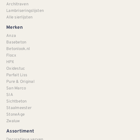
Architraven
Lambriseringslijsten
Alle sierlijsten
Merken
Anza
Basebeton
Betonlook.nl
Flocx
HPX
Oxidestuc
Parfait Liss
Pure & Original
San Marco
SIA
Sichtbeton
Staalmeester
StoneAge
Zwaluw
Assortiment
Decoratieve verven