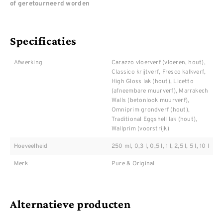
of geretourneerd worden
Specificaties
Afwerking
Carazzo vloerverf (vloeren, hout),
Classico krijtverf, Fresco kalkverf,
High Gloss lak (hout), Licetto
(afneembare muurverf), Marrakech
Walls (betonlook muurverf),
Omniprim grondverf (hout),
Traditional Eggshell lak (hout),
Wallprim (voorstrijk)
Hoeveelheid
250 ml, 0,3 l, 0,5 l, 1 l, 2,5 l, 5 l, 10 l
Merk
Pure & Original
Alternatieve producten