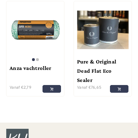
Pure & Original
Anza vachtroller
Dead Flat Eco
Sealer
Vanaf
€
2,79
Vanaf
€
76,65