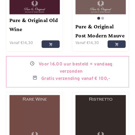
Pure & Original Old
Pure & Original
Wine
Post Modern Mauve
Vanaf
€
14,30
Vanaf
€
14,30
Voor
16.00 uur besteld =
vandaag
verzonden
Gratis
verzending vanaf € 100,-