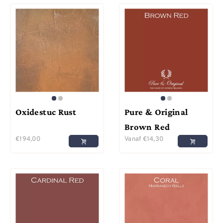
Oxidestuc Rust
Pure & Original
Brown Red
€
194,00
Vanaf
€
14,30