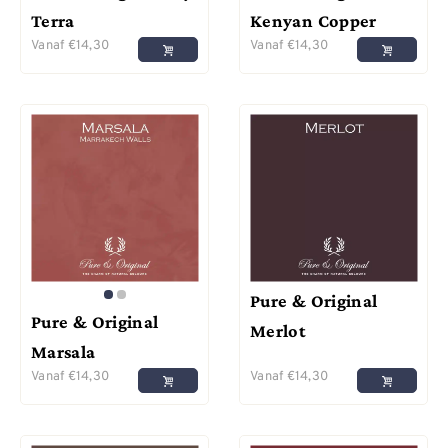
Terra
Kenyan Copper
Vanaf
€
14,30
Vanaf
€
14,30
Pure & Original
Pure & Original
Merlot
Marsala
Vanaf
€
14,30
Vanaf
€
14,30