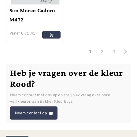
San Marco Cadoro
M472
Vanaf
€
175,45
1
2
3
Heb je vragen over de kleur
Rood?
Neem contact met ons op en stel jouw vraag over onze
verfkleuren aan Bakker Kleurhuys.
Neem contact op