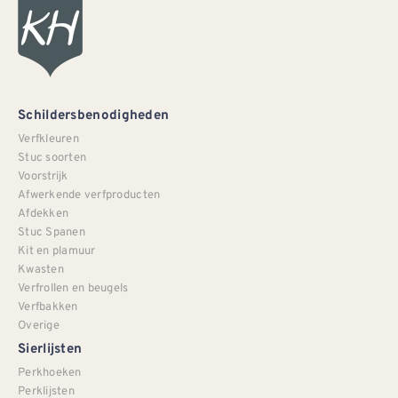
Schildersbenodigheden
Verfkleuren
Stuc soorten
Voorstrijk
Afwerkende verfproducten
Afdekken
Stuc Spanen
Kit en plamuur
Kwasten
Verfrollen en beugels
Verfbakken
Overige
Sierlijsten
Perkhoeken
Perklijsten