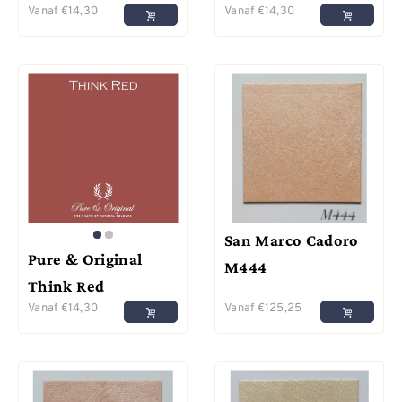
Vanaf
€
14,30
Vanaf
€
14,30
San Marco Cadoro
Pure & Original
M444
Think Red
Vanaf
€
14,30
Vanaf
€
125,25