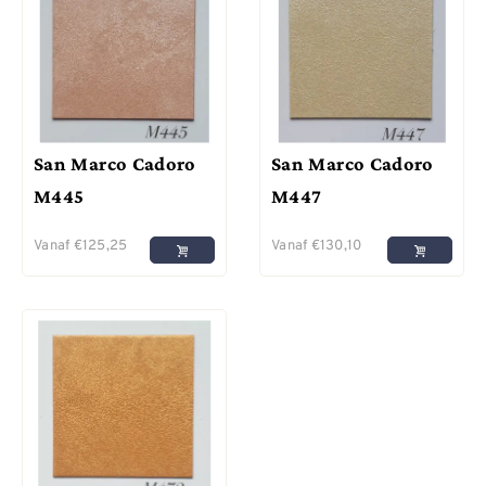
San Marco Cadoro
San Marco Cadoro
M445
M447
Vanaf
€
125,25
Vanaf
€
130,10