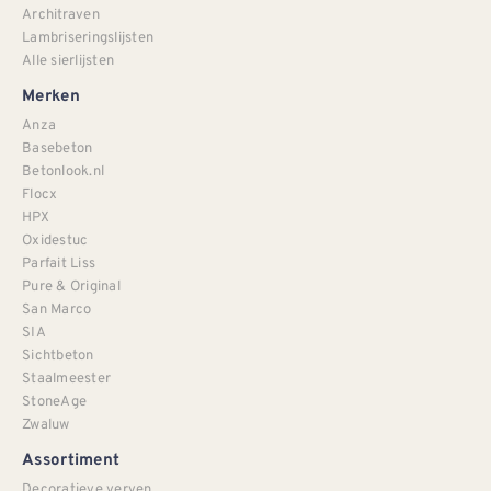
Architraven
Lambriseringslijsten
Alle sierlijsten
Merken
Anza
Basebeton
Betonlook.nl
Flocx
HPX
Oxidestuc
Parfait Liss
Pure & Original
San Marco
SIA
Sichtbeton
Staalmeester
StoneAge
Zwaluw
Assortiment
Decoratieve verven