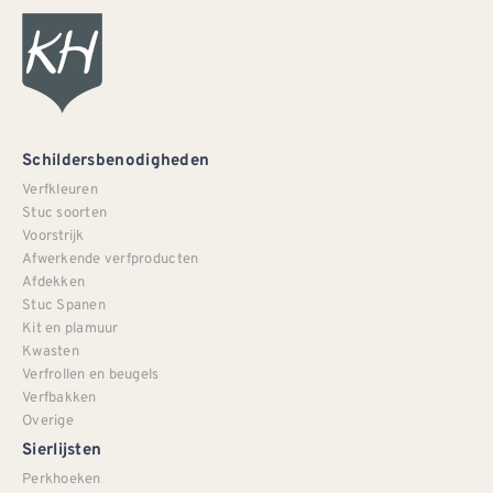
Schildersbenodigheden
Verfkleuren
Stuc soorten
Voorstrijk
Afwerkende verfproducten
Afdekken
Stuc Spanen
Kit en plamuur
Kwasten
Verfrollen en beugels
Verfbakken
Overige
Sierlijsten
Perkhoeken