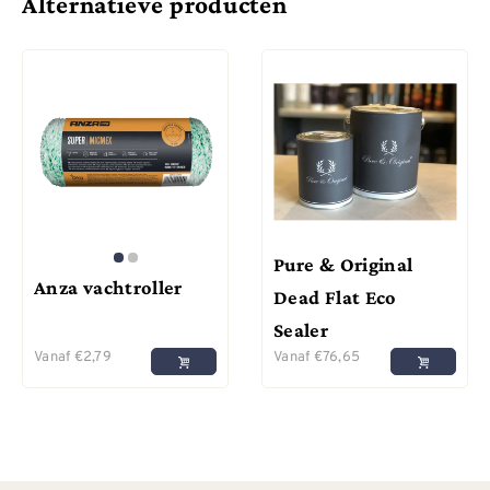
Alternatieve producten
Pure & Original
Anza vachtroller
Dead Flat Eco
Sealer
Vanaf
€
2,79
Vanaf
€
76,65