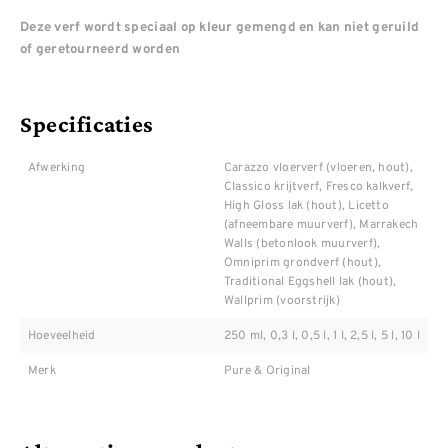
Deze verf wordt speciaal op kleur gemengd en kan niet geruild
of geretourneerd worden
Specificaties
Afwerking
Carazzo vloerverf (vloeren, hout),
Classico krijtverf, Fresco kalkverf,
High Gloss lak (hout), Licetto
(afneembare muurverf), Marrakech
Walls (betonlook muurverf),
Omniprim grondverf (hout),
Traditional Eggshell lak (hout),
Wallprim (voorstrijk)
Hoeveelheid
250 ml, 0,3 l, 0,5 l, 1 l, 2,5 l, 5 l, 10 l
Merk
Pure & Original