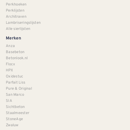
Perkhoeken
Perklijsten
Architraven
Lambriseringslijsten
Alle sierlijsten
Merken
Anza
Basebeton
Betonlook.nl
Flocx
HPX
Oxidestuc
Parfait Liss
Pure & Original
San Marco
SIA
Sichtbeton
Staalmeester
StoneAge
Zwaluw