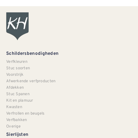
Schildersbenodigheden
Verfkleuren
Stuc soorten
Voorstrijk
Afwerkende verfproducten
Afdekken
Stuc Spanen
Kit en plamuur
Kwasten
Verfrollen en beugels
Verfbakken
Overige
Sierlijsten