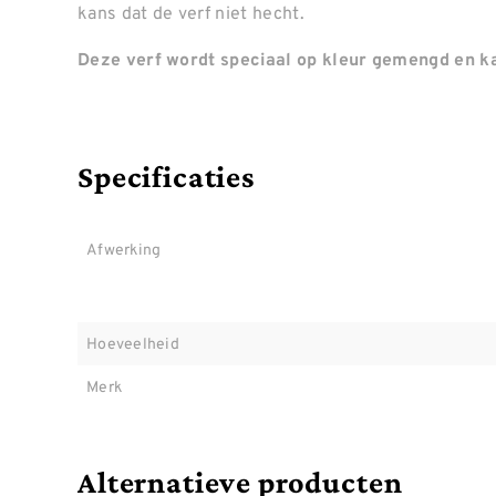
kans dat de verf niet hecht.
Deze verf wordt speciaal op kleur gemengd en ka
Specificaties
Afwerking
Hoeveelheid
Merk
Alternatieve producten