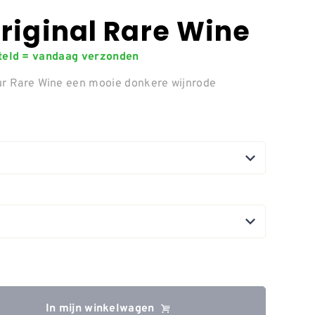
riginal Rare Wine
steld = vandaag verzonden
eur Rare Wine een mooie donkere wijnrode
In mijn winkelwagen