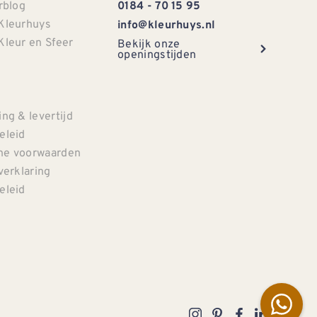
rblog
0184 - 70 15 95
Kleurhuys
info@kleurhuys.nl
Kleur en Sfeer
Bekijk onze
openingstijden
e
ng & levertijd
eleid
e voorwaarden
verklaring
eleid