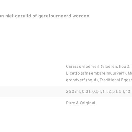
n niet geruild of geretourneerd worden
Carazzo vloerverf (vloeren, hout), 
Licetto (afneembare muurverf), M
grondverf (hout), Traditional Eggsh
250 ml, 0,3 l, 0,5 l, 1 l, 2,5 l, 5 l, 10 
Pure & Original