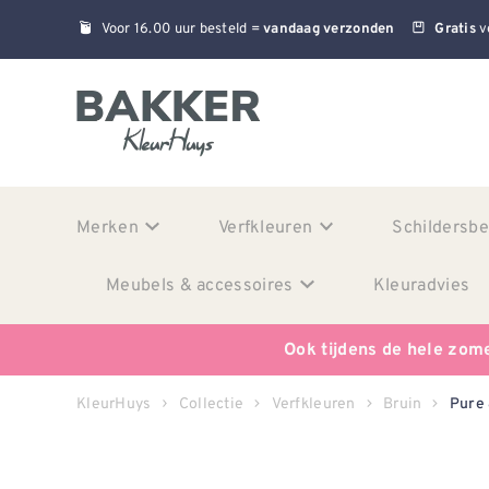
Voor 16.00 uur besteld =
v
vandaag verzonden
Gratis
Merken
Verfkleuren
Schildersb
Meubels & accessoires
Kleuradvies
Ook tijdens de hele zom
KleurHuys
Collectie
Verfkleuren
Bruin
Pure 