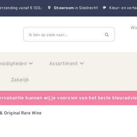
erzending vanaf € 100,-
in Sliedrecht
Kleur- en verfa
Showroom
Wi
Ik ben op zoek naar...
enodigheden
Assortiment
Zakelijk
ervakantie kunnen wij je voorzien van het beste kleuradvi
& Original Rare Wine