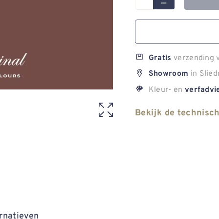
verzending v
Gratis
in Slied
Showroom
Kleur- en
verfadvi
Bekijk de technisc
rnatieven