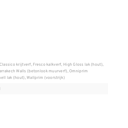
Classico krijtverf, Fresco kalkverf, High Gloss lak (hout),
arrakech Walls (betonlook muurverf), Omniprim
ell lak (hout), Wallprim (voorstrijk)
l