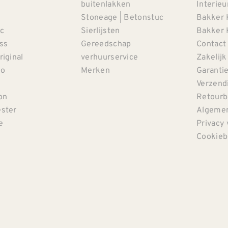
buitenlakken
Interieu
Stoneage | Betonstuc
Bakker 
c
Sierlijsten
Bakker 
iss
Gereedschap
Contact
riginal
verhuurservice
Zakelijk
co
Merken
Garanti
Verzendi
on
Retourb
ster
Algemen
e
Privacy 
Cookieb