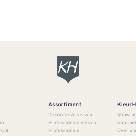
Assortiment
Kleur
Decoratieve verven
Showro
on
Professionele verven
Kleurad
k.nl
Professionele
Over on