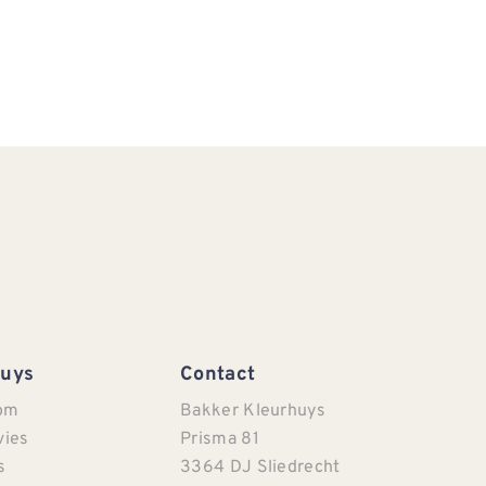
Huys
Contact
om
Bakker Kleurhuys
vies
Prisma 81
s
3364 DJ Sliedrecht