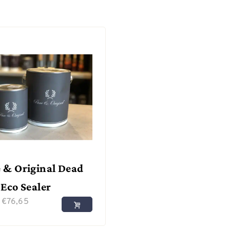
 & Original Dead
 Eco Sealer
f
€
76,65