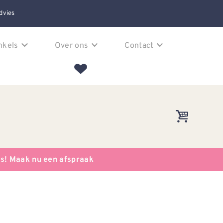
dvies
nkels
Over ons
Contact
es! Maak nu een afspraak