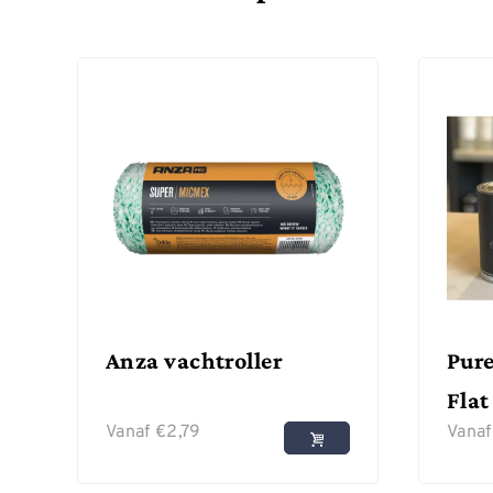
Anza vachtroller
Pure
Flat
Vanaf
€
2,79
Vana