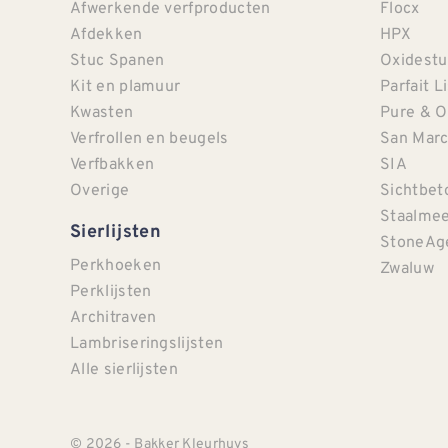
Afwerkende verfproducten
Flocx
Afdekken
HPX
Stuc Spanen
Oxidestu
Kit en plamuur
Parfait L
Kwasten
Pure & O
Verfrollen en beugels
San Mar
Verfbakken
SIA
Overige
Sichtbet
Staalmee
Sierlijsten
StoneAg
Perkhoeken
Zwaluw
Perklijsten
Architraven
Lambriseringslijsten
Alle sierlijsten
© 2026 - Bakker Kleurhuys