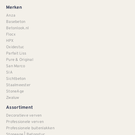
Merken
Anza
Basebeton
Betonlook.nl
Flocx
HPX
Oxidestuc
Parfait Liss
Pure & Original
San Marco
SIA
Sichtbeton
Staalmeester
StoneAge
Zwaluw
Assortiment
Decoratieve verven
Professionele verven
Professionele buitenlakken
Stoneage | Betonstuc