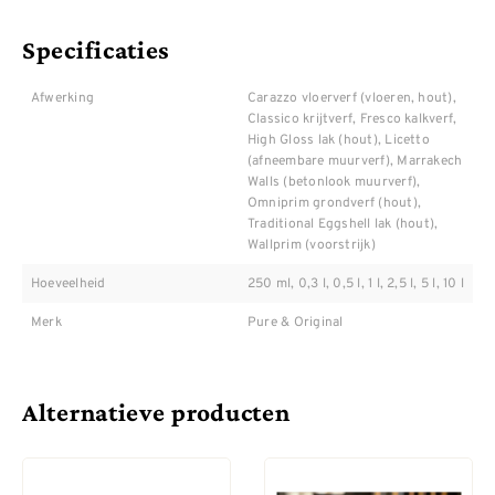
Specificaties
Afwerking
Carazzo vloerverf (vloeren, hout),
Classico krijtverf, Fresco kalkverf,
High Gloss lak (hout), Licetto
(afneembare muurverf), Marrakech
Walls (betonlook muurverf),
Omniprim grondverf (hout),
Traditional Eggshell lak (hout),
Wallprim (voorstrijk)
Hoeveelheid
250 ml, 0,3 l, 0,5 l, 1 l, 2,5 l, 5 l, 10 l
Merk
Pure & Original
Alternatieve producten