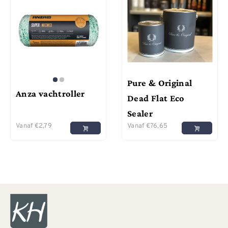
Pure & Original
Anza vachtroller
Dead Flat Eco
Sealer
Vanaf
€
2,79
Vanaf
€
76,65