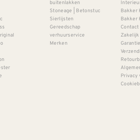
buitenlakken
Interieu
Stoneage | Betonstuc
Bakker 
c
Sierlijsten
Bakker 
iss
Gereedschap
Contact
riginal
verhuurservice
Zakelijk
co
Merken
Garanti
Verzendi
on
Retourb
ster
Algemen
e
Privacy 
Cookieb