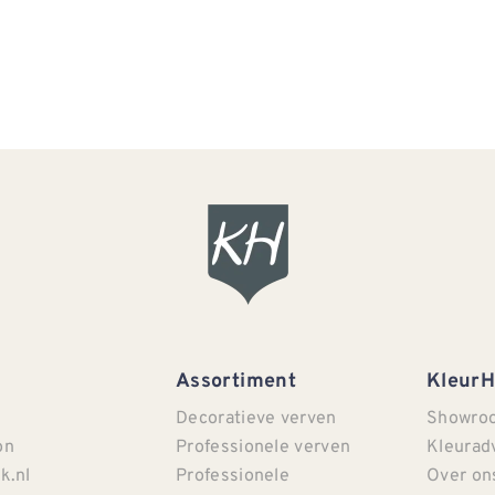
Assortiment
Kleur
Decoratieve verven
Showro
on
Professionele verven
Kleurad
k.nl
Professionele
Over on