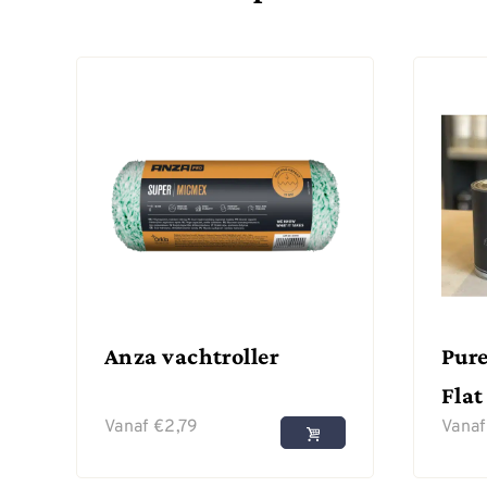
Anza vachtroller
Pure
Flat
Vanaf
€
2,79
Vana