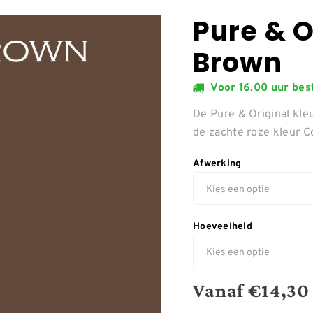
Pure & 
Brown
Voor 16.00 uur be
De Pure & Original kl
de zachte roze kleur 
Afwerking
Hoeveelheid
Vanaf
€
14,30