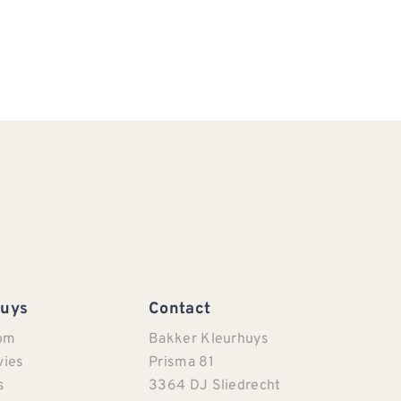
Huys
Contact
om
Bakker Kleurhuys
vies
Prisma 81
s
3364 DJ Sliedrecht