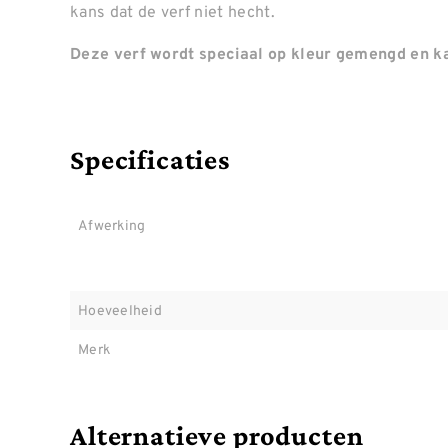
kans dat de verf niet hecht.
Deze verf wordt speciaal op kleur gemengd en ka
Specificaties
Afwerking
Hoeveelheid
Merk
Alternatieve producten