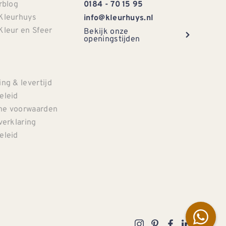
rblog
0184 - 70 15 95
Kleurhuys
info@kleurhuys.nl
Kleur en Sfeer
Bekijk onze
openingstijden
e
ng & levertijd
eleid
e voorwaarden
verklaring
eleid