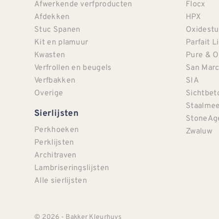
Afwerkende verfproducten
Flocx
Afdekken
HPX
Stuc Spanen
Oxidestu
Kit en plamuur
Parfait L
Kwasten
Pure & O
Verfrollen en beugels
San Mar
Verfbakken
SIA
Overige
Sichtbet
Staalmee
Sierlijsten
StoneAg
Perkhoeken
Zwaluw
Perklijsten
Architraven
Lambriseringslijsten
Alle sierlijsten
© 2026 - Bakker Kleurhuys