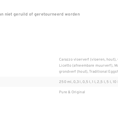
n niet geruild of geretourneerd worden
Carazzo vloerverf (vloeren, hout), 
Licetto (afneembare muurverf), M
grondverf (hout), Traditional Eggsh
250 ml, 0,3 l, 0,5 l, 1 l, 2,5 l, 5 l, 10 
Pure & Original