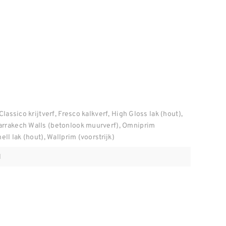
Classico krijtverf, Fresco kalkverf, High Gloss lak (hout),
arrakech Walls (betonlook muurverf), Omniprim
ell lak (hout), Wallprim (voorstrijk)
l