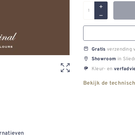
verzending v
Gratis
in Slied
Showroom
Kleur- en
verfadvi
Bekijk de technisc
rnatieven