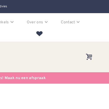
dvies
nkels
Over ons
Contact
es! Maak nu een afspraak