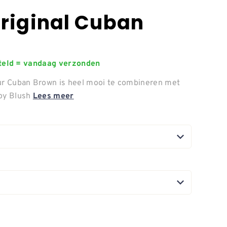
Original Cuban
steld = vandaag verzonden
eur Cuban Brown is heel mooi te combineren met
Coy Blush
Lees meer