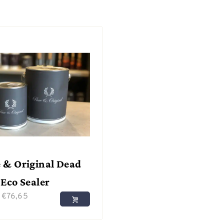
 & Original Dead
 Eco Sealer
f
€
76,65