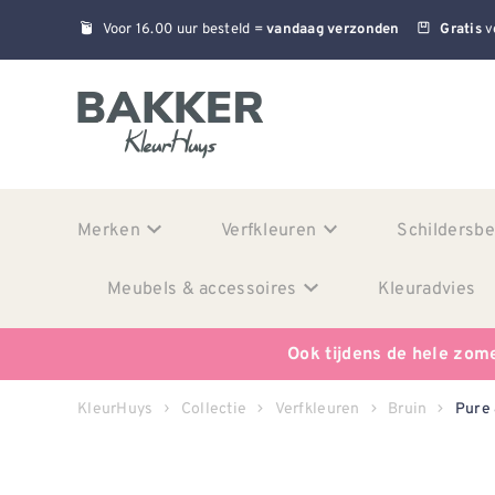
Voor 16.00 uur besteld =
v
vandaag verzonden
Gratis
Merken
Verfkleuren
Schildersb
Meubels & accessoires
Kleuradvies
Ook tijdens de hele zom
KleurHuys
Collectie
Verfkleuren
Bruin
Pure 