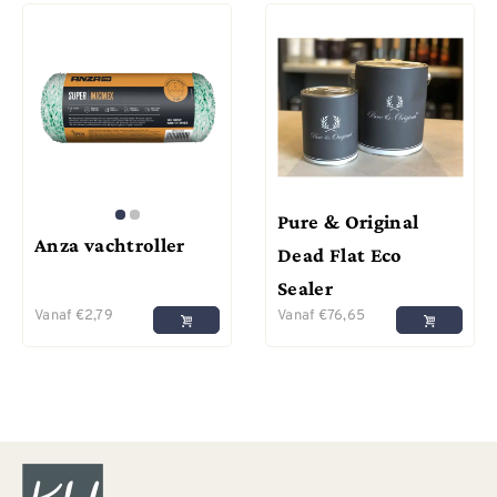
Pure & Original
Anza vachtroller
Dead Flat Eco
Sealer
Vanaf
€
2,79
Vanaf
€
76,65