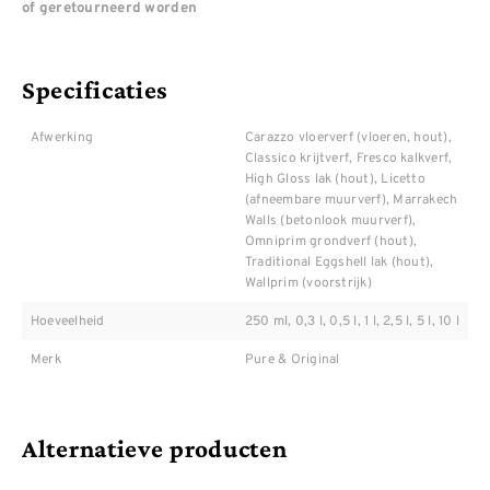
of geretourneerd worden
Specificaties
Afwerking
Carazzo vloerverf (vloeren, hout),
Classico krijtverf, Fresco kalkverf,
High Gloss lak (hout), Licetto
(afneembare muurverf), Marrakech
Walls (betonlook muurverf),
Omniprim grondverf (hout),
Traditional Eggshell lak (hout),
Wallprim (voorstrijk)
Hoeveelheid
250 ml, 0,3 l, 0,5 l, 1 l, 2,5 l, 5 l, 10 l
Merk
Pure & Original
Alternatieve producten