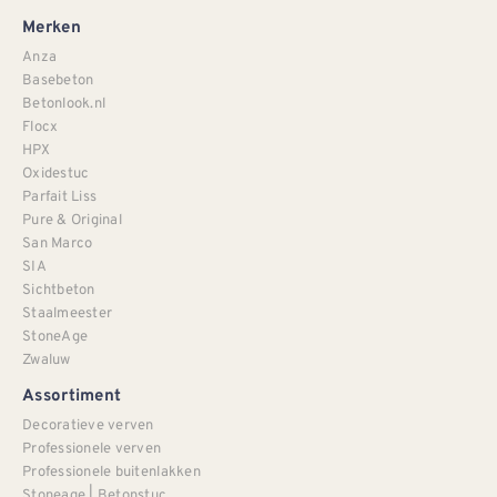
Merken
Anza
Basebeton
Betonlook.nl
Flocx
HPX
Oxidestuc
Parfait Liss
Pure & Original
San Marco
SIA
Sichtbeton
Staalmeester
StoneAge
Zwaluw
Assortiment
Decoratieve verven
Professionele verven
Professionele buitenlakken
Stoneage | Betonstuc