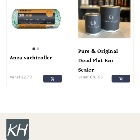
Pure & Original
Anza vachtroller
Dead Flat Eco
Sealer
Vanaf
€
2,79
Vanaf
€
76,65