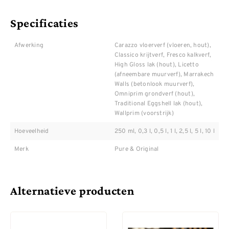
Specificaties
Afwerking
Carazzo vloerverf (vloeren, hout),
Classico krijtverf, Fresco kalkverf,
High Gloss lak (hout), Licetto
(afneembare muurverf), Marrakech
Walls (betonlook muurverf),
Omniprim grondverf (hout),
Traditional Eggshell lak (hout),
Wallprim (voorstrijk)
Hoeveelheid
250 ml, 0,3 l, 0,5 l, 1 l, 2,5 l, 5 l, 10 l
Merk
Pure & Original
Alternatieve producten