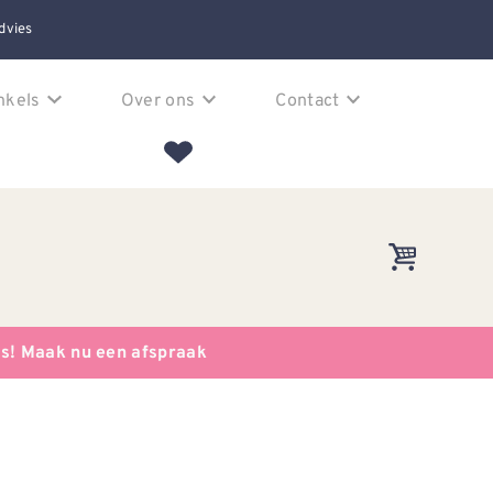
dvies
nkels
Over ons
Contact
es! Maak nu een afspraak