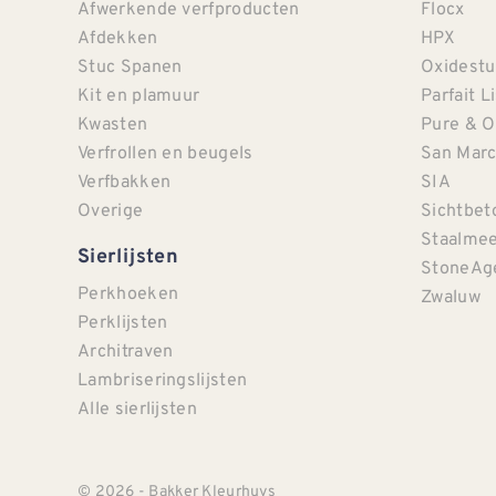
Afwerkende verfproducten
Flocx
Afdekken
HPX
Stuc Spanen
Oxidestu
Kit en plamuur
Parfait L
Kwasten
Pure & O
Verfrollen en beugels
San Mar
Verfbakken
SIA
Overige
Sichtbet
Staalmee
Sierlijsten
StoneAg
Perkhoeken
Zwaluw
Perklijsten
Architraven
Lambriseringslijsten
Alle sierlijsten
© 2026 - Bakker Kleurhuys