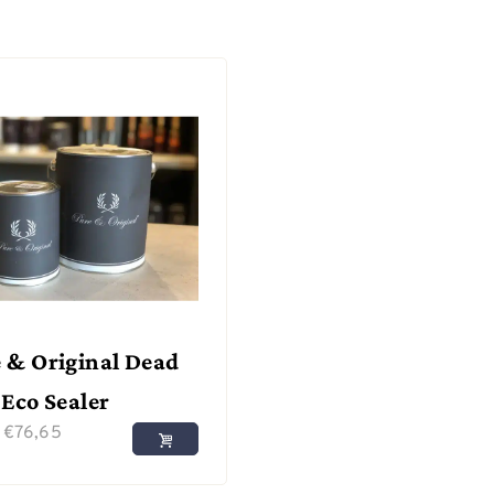
 & Original Dead
 Eco Sealer
f
€
76,65