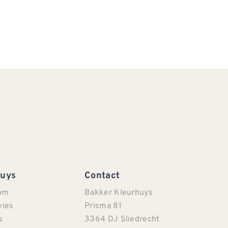
Huys
Contact
om
Bakker Kleurhuys
vies
Prisma 81
s
3364 DJ Sliedrecht