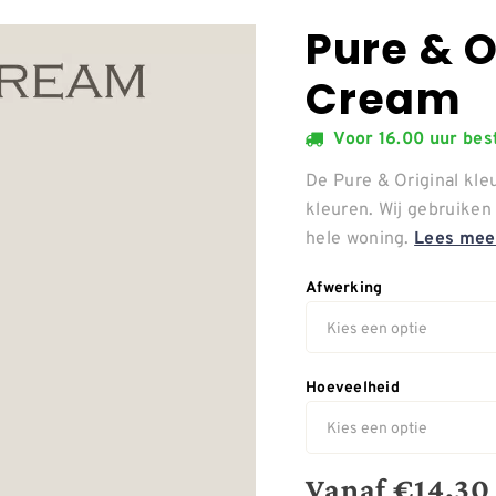
Pure & O
Cream
Voor 16.00 uur be
De Pure & Original kle
kleuren. Wij gebruiken 
hele woning.
Lees mee
Afwerking
Hoeveelheid
Vanaf
€
14,30