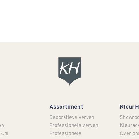
Assortiment
Kleur
Decoratieve verven
Showro
on
Professionele verven
Kleurad
k.nl
Professionele
Over on