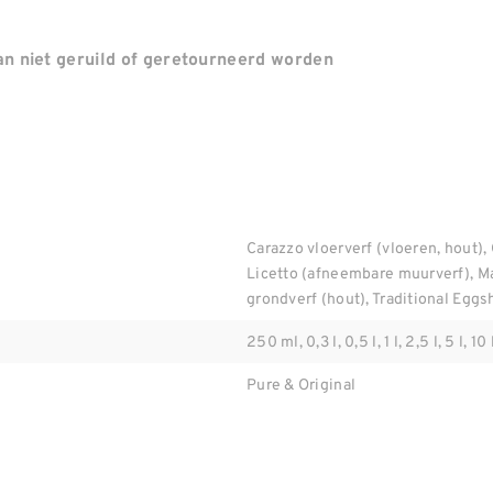
n niet geruild of geretourneerd worden
Carazzo vloerverf (vloeren, hout), 
Licetto (afneembare muurverf), M
grondverf (hout), Traditional Eggsh
250 ml, 0,3 l, 0,5 l, 1 l, 2,5 l, 5 l, 10 
Pure & Original