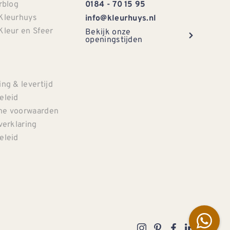
rblog
0184 - 70 15 95
Kleurhuys
info@kleurhuys.nl
Kleur en Sfeer
Bekijk onze
openingstijden
e
ng & levertijd
eleid
e voorwaarden
verklaring
eleid