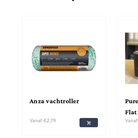
Anza vachtroller
Pure
Flat
Vanaf
€
2,79
Vana