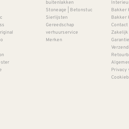
buitenlakken
Interieu
Stoneage | Betonstuc
Bakker 
c
Sierlijsten
Bakker 
iss
Gereedschap
Contact
riginal
verhuurservice
Zakelijk
co
Merken
Garanti
Verzendi
on
Retourb
ster
Algemen
e
Privacy 
Cookieb