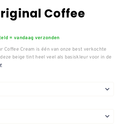
riginal Coffee
steld = vandaag verzonden
ur Coffee Cream is één van onze best verkochte
deze beige tint heel veel als basiskleur voor in de
r