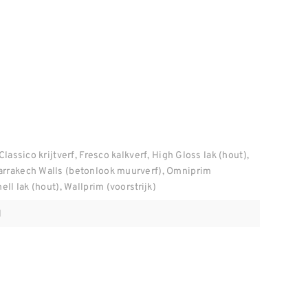
Classico krijtverf, Fresco kalkverf, High Gloss lak (hout),
arrakech Walls (betonlook muurverf), Omniprim
ell lak (hout), Wallprim (voorstrijk)
l