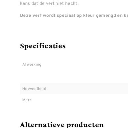
kans dat de verf niet hecht.
Deze verf wordt speciaal op kleur gemengd en ka
Specificaties
Afwerking
Hoeveelheid
Merk
Alternatieve producten