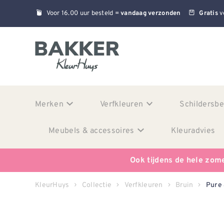
Voor 16.00 uur besteld =
v
vandaag verzonden
Gratis
Merken
Verfkleuren
Schildersb
Meubels & accessoires
Kleuradvies
Ook tijdens de hele zom
KleurHuys
Collectie
Verfkleuren
Bruin
Pure 