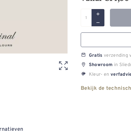
verzending v
Gratis
in Slied
Showroom
Kleur- en
verfadvi
Bekijk de technisc
rnatieven