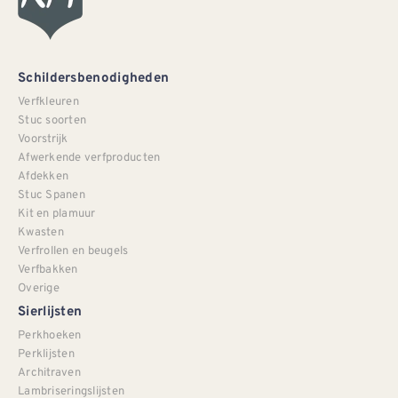
Schildersbenodigheden
Verfkleuren
Stuc soorten
Voorstrijk
Afwerkende verfproducten
Afdekken
Stuc Spanen
Kit en plamuur
Kwasten
Verfrollen en beugels
Verfbakken
Overige
Sierlijsten
Perkhoeken
Perklijsten
Architraven
Lambriseringslijsten