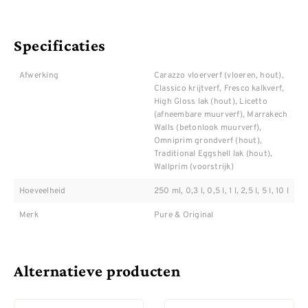
Specificaties
Afwerking
Carazzo vloerverf (vloeren, hout),
Classico krijtverf, Fresco kalkverf,
High Gloss lak (hout), Licetto
(afneembare muurverf), Marrakech
Walls (betonlook muurverf),
Omniprim grondverf (hout),
Traditional Eggshell lak (hout),
Wallprim (voorstrijk)
Hoeveelheid
250 ml, 0,3 l, 0,5 l, 1 l, 2,5 l, 5 l, 10 l
Merk
Pure & Original
Alternatieve producten