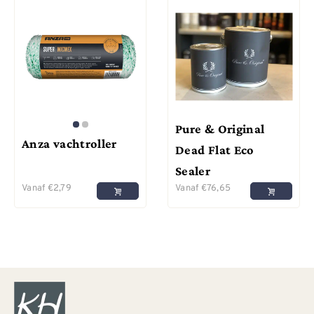
Pure & Original
Anza vachtroller
Dead Flat Eco
Sealer
Vanaf
€
2,79
Vanaf
€
76,65