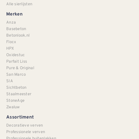
Alle sierlijsten
Merken
Anza
Basebeton
Betonlook.nl
Flocx
HPX
Oxidestuc
Parfait Liss
Pure & Original
San Marco
SIA
Sichtbeton
Staalmeester
StoneAge
Zwaluw
Assortiment
Decoratieve verven
Professionele verven
Professionele buitenlakken