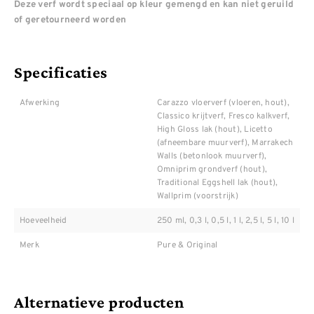
Deze verf wordt speciaal op kleur gemengd en kan niet geruild
of geretourneerd worden
Specificaties
Afwerking
Carazzo vloerverf (vloeren, hout),
Classico krijtverf, Fresco kalkverf,
High Gloss lak (hout), Licetto
(afneembare muurverf), Marrakech
Walls (betonlook muurverf),
Omniprim grondverf (hout),
Traditional Eggshell lak (hout),
Wallprim (voorstrijk)
Hoeveelheid
250 ml, 0,3 l, 0,5 l, 1 l, 2,5 l, 5 l, 10 l
Merk
Pure & Original
Alternatieve producten