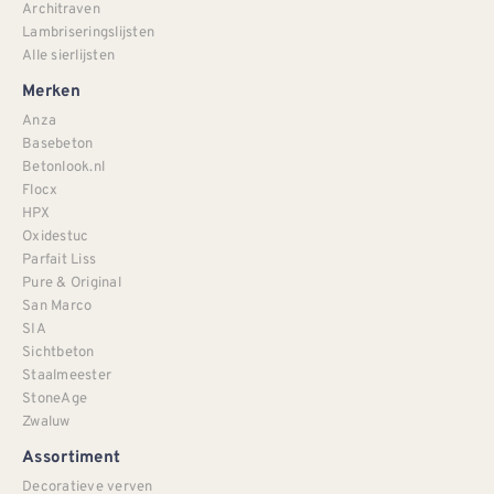
Architraven
Lambriseringslijsten
Alle sierlijsten
Merken
Anza
Basebeton
Betonlook.nl
Flocx
HPX
Oxidestuc
Parfait Liss
Pure & Original
San Marco
SIA
Sichtbeton
Staalmeester
StoneAge
Zwaluw
Assortiment
Decoratieve verven