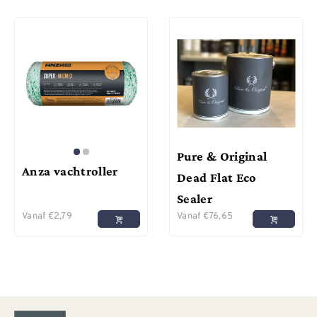
Pure & Original
Anza vachtroller
Dead Flat Eco
Sealer
Vanaf
€
2,79
Vanaf
€
76,65