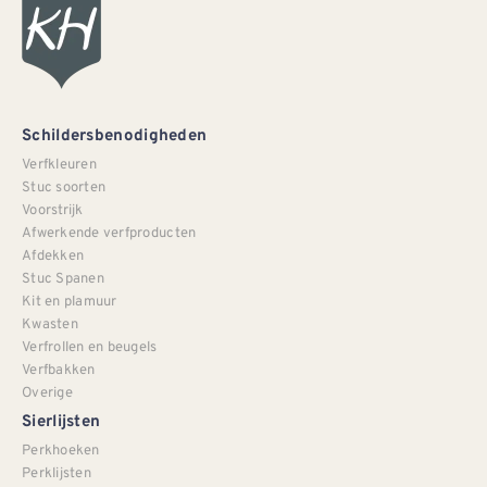
Schildersbenodigheden
Verfkleuren
Stuc soorten
Voorstrijk
Afwerkende verfproducten
Afdekken
Stuc Spanen
Kit en plamuur
Kwasten
Verfrollen en beugels
Verfbakken
Overige
Sierlijsten
Perkhoeken
Perklijsten