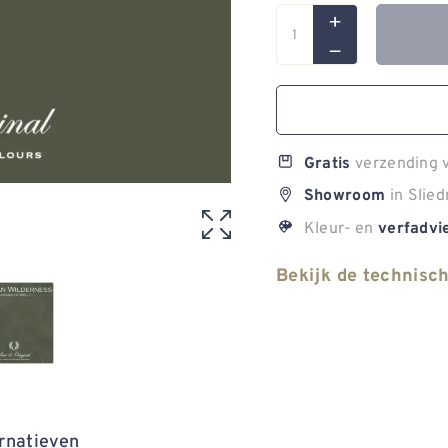
verzending v
Gratis
in Slied
Showroom
Kleur- en
verfadvi
Bekijk de technisc
rnatieven