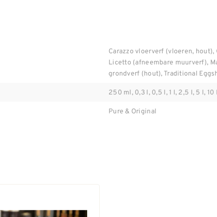
Carazzo vloerverf (vloeren, hout), 
Licetto (afneembare muurverf), M
grondverf (hout), Traditional Eggsh
250 ml, 0,3 l, 0,5 l, 1 l, 2,5 l, 5 l, 10 
Pure & Original