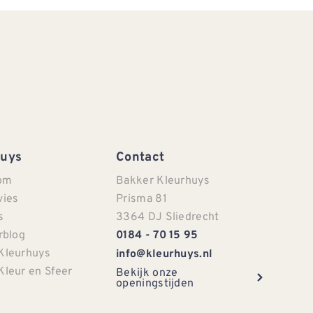
Huys
Contact
om
Bakker Kleurhuys
vies
Prisma 81
s
3364 DJ Sliedrecht
rblog
0184 - 70 15 95
Kleurhuys
info@kleurhuys.nl
Kleur en Sfeer
Bekijk onze
openingstijden