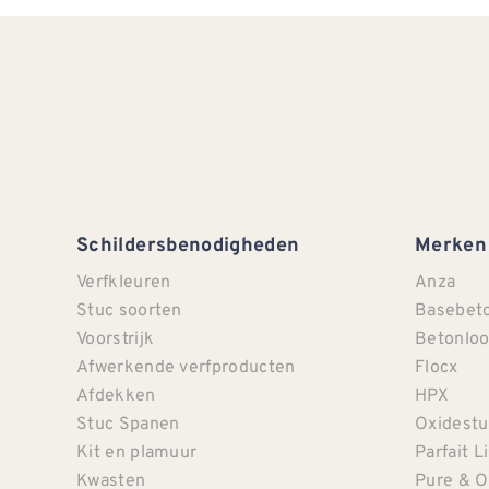
Schildersbenodigheden
Merken
Verfkleuren
Anza
Stuc soorten
Basebet
Voorstrijk
Betonloo
Afwerkende verfproducten
Flocx
Afdekken
HPX
Stuc Spanen
Oxidestu
Kit en plamuur
Parfait L
Kwasten
Pure & O