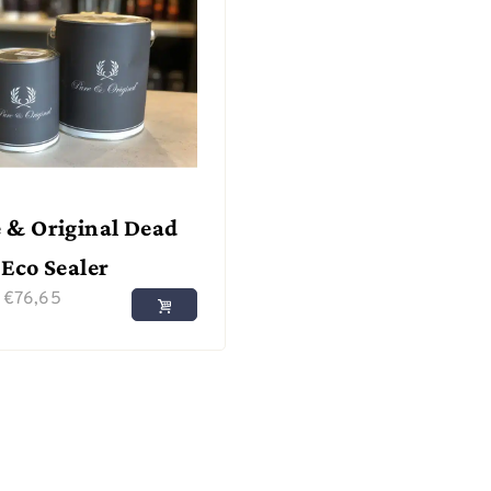
 & Original Dead
 Eco Sealer
f
€
76,65