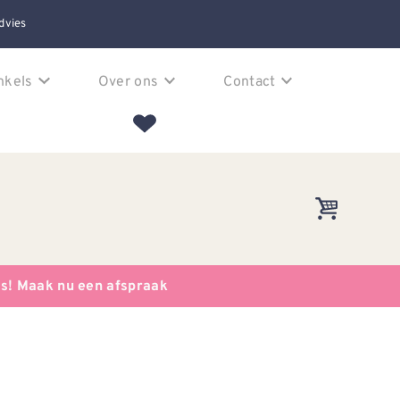
dvies
nkels
Over ons
Contact
es! Maak nu een afspraak