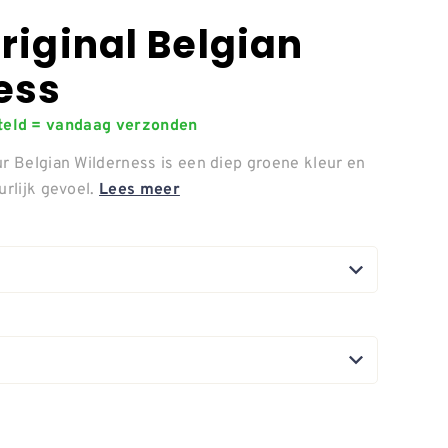
riginal Belgian
ess
steld = vandaag verzonden
ur Belgian Wilderness is een diep groene kleur en
urlijk gevoel.
Lees meer