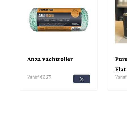
Anza vachtroller
Pure
Flat
Vanaf
€
2,79
Vana