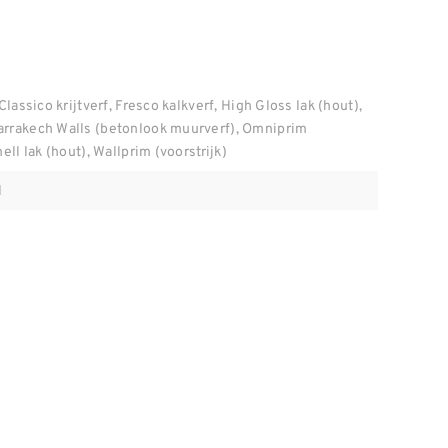
Classico krijtverf, Fresco kalkverf, High Gloss lak (hout),
arrakech Walls (betonlook muurverf), Omniprim
ell lak (hout), Wallprim (voorstrijk)
l