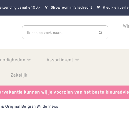
erzending vanaf € 100,-
in Sliedrecht
Kleur- en verfa
Showroom
Wi
Ik ben op zoek naar...
enodigheden
Assortiment
Zakelijk
ervakantie kunnen wij je voorzien van het beste kleuradvi
 & Original Belgian Wilderness