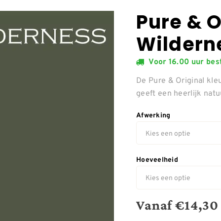
Pure & O
Wildern
Voor 16.00 uur be
De Pure & Original kle
geeft een heerlijk natu
Afwerking
Hoeveelheid
Vanaf
€
14,30