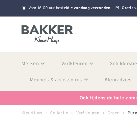
Voor 16.00 uur besteld =
v
vandaag verzonden
Gratis
Merken
Verfkleuren
Schildersb
Meubels & accessoires
Kleuradvies
Ook tijdens de hele zom
KleurHuys
Collectie
Verfkleuren
Groen
Pure