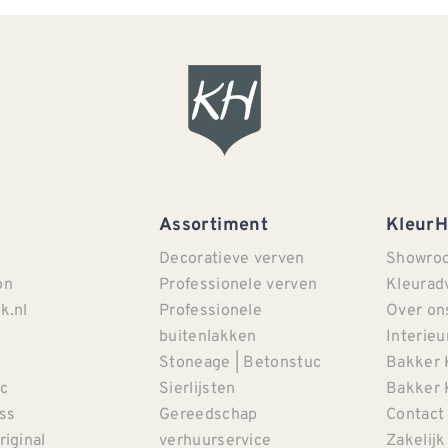
Assortiment
Kleur
Decoratieve verven
Showro
on
Professionele verven
Kleurad
k.nl
Professionele
Over on
buitenlakken
Interieu
Stoneage | Betonstuc
Bakker 
c
Sierlijsten
Bakker 
iss
Gereedschap
Contact
riginal
verhuurservice
Zakelijk