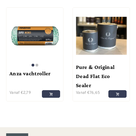
Pure & Original
Anza vachtroller
Dead Flat Eco
Sealer
Vanaf
€
2,79
Vanaf
€
76,65