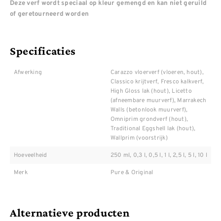
Deze verf wordt speciaal op kleur gemengd en kan niet geruild
of geretourneerd worden
Specificaties
Afwerking
Carazzo vloerverf (vloeren, hout),
Classico krijtverf, Fresco kalkverf,
High Gloss lak (hout), Licetto
(afneembare muurverf), Marrakech
Walls (betonlook muurverf),
Omniprim grondverf (hout),
Traditional Eggshell lak (hout),
Wallprim (voorstrijk)
Hoeveelheid
250 ml, 0,3 l, 0,5 l, 1 l, 2,5 l, 5 l, 10 l
Merk
Pure & Original
Alternatieve producten