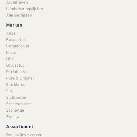
Architraven
Lambriseringslijsten
Alle sierlijsten
Merken
Anza
Basebeton
Betonlook.nl
Flocx
HPX
Oxidestuc
Parfait Liss
Pure & Original
San Marco
SIA
Sichtbeton
Staalmeester
StoneAge
Zwaluw
Assortiment
Decoratieve verven