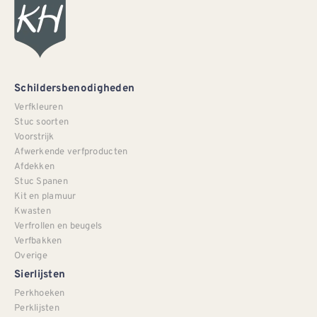
Schildersbenodigheden
Verfkleuren
Stuc soorten
Voorstrijk
Afwerkende verfproducten
Afdekken
Stuc Spanen
Kit en plamuur
Kwasten
Verfrollen en beugels
Verfbakken
Overige
Sierlijsten
Perkhoeken
Perklijsten