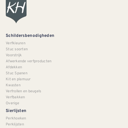
Schildersbenodigheden
Verfkleuren
Stuc soorten
Voorstrijk
Afwerkende verfproducten
Afdekken
Stuc Spanen
Kit en plamuur
Kwasten
Verfrollen en beugels
Verfbakken
Overige
Sierlijsten
Perkhoeken
Perklijsten