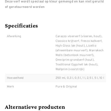
Deze verf wordt speciaal op kleur gemengd en kan niet geruild
of geretourneerd worden
Specificaties
Afwerking
Carazzo vloerverf (vloeren, hout),
Classico krijtverf, Fresco kalkverf,
High Gloss lak (hout), Licetto
(afneembare muurverf), Marrakech
Walls (betonlook muurverf),
Omniprim grondverf (hout),
Traditional Eggshell lak (hout),
Wallprim (voorstrijk)
Hoeveelheid
250 ml, 0,3 l, 0,5 l, 1 l, 2,5 l, 5 l, 10 l
Merk
Pure & Original
Alternatieve producten