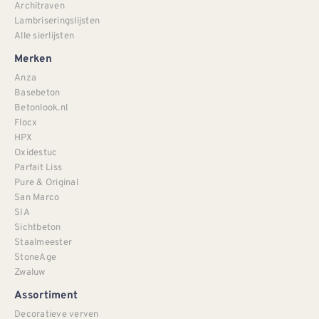
Architraven
Lambriseringslijsten
Alle sierlijsten
Merken
Anza
Basebeton
Betonlook.nl
Flocx
HPX
Oxidestuc
Parfait Liss
Pure & Original
San Marco
SIA
Sichtbeton
Staalmeester
StoneAge
Zwaluw
Assortiment
Decoratieve verven