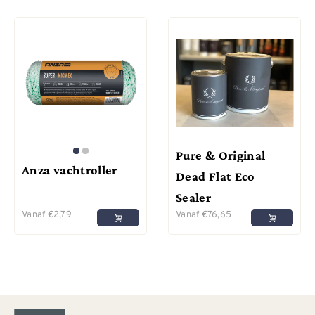
Pure & Original
Anza vachtroller
Dead Flat Eco
Sealer
Vanaf
€
2,79
Vanaf
€
76,65