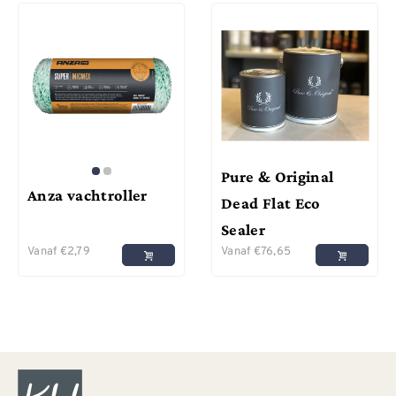
Pure & Original
Anza vachtroller
Dead Flat Eco
Sealer
Vanaf
€
2,79
Vanaf
€
76,65