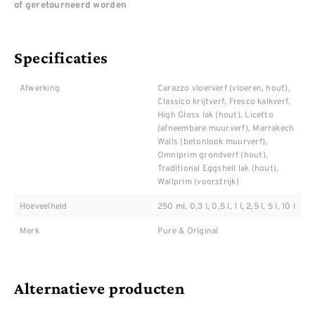
of geretourneerd worden
Specificaties
Afwerking
Carazzo vloerverf (vloeren, hout),
Classico krijtverf, Fresco kalkverf,
High Gloss lak (hout), Licetto
(afneembare muurverf), Marrakech
Walls (betonlook muurverf),
Omniprim grondverf (hout),
Traditional Eggshell lak (hout),
Wallprim (voorstrijk)
Hoeveelheid
250 ml, 0,3 l, 0,5 l, 1 l, 2,5 l, 5 l, 10 l
Merk
Pure & Original
Alternatieve producten