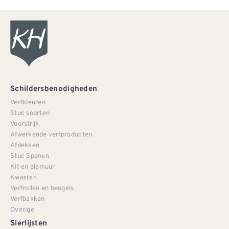
Schildersbenodigheden
Verfkleuren
Stuc soorten
Voorstrijk
Afwerkende verfproducten
Afdekken
Stuc Spanen
Kit en plamuur
Kwasten
Verfrollen en beugels
Verfbakken
Overige
Sierlijsten