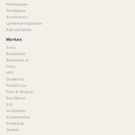
Perkhoeken
Perklijsten
Architraven
Lambriseringslijsten
Alle sierlijsten
Merken
Anza
Basebeton
Betonlook.nl
Flocx
HPX
Oxidestuc
Parfait Liss
Pure & Original
San Marco
SIA
Sichtbeton
Staalmeester
StoneAge
Zwaluw