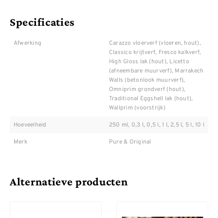
Specificaties
Afwerking
Carazzo vloerverf (vloeren, hout),
Classico krijtverf, Fresco kalkverf,
High Gloss lak (hout), Licetto
(afneembare muurverf), Marrakech
Walls (betonlook muurverf),
Omniprim grondverf (hout),
Traditional Eggshell lak (hout),
Wallprim (voorstrijk)
Hoeveelheid
250 ml, 0,3 l, 0,5 l, 1 l, 2,5 l, 5 l, 10 l
Merk
Pure & Original
Alternatieve producten