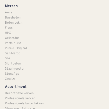
Merken
Anza
Basebeton
Betonlook.nl
Flocx
HPX
Oxidestuc
Parfait Liss
Pure & Original
San Marco
SIA
Sichtbeton
Staalmeester
StoneAge
Zwaluw
Assortiment
Decoratieve verven
Professionele verven
Professionele buitenlakken
Stoneage | Betonstuc