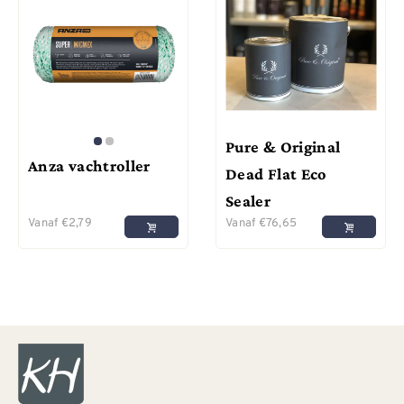
Pure & Original
Anza vachtroller
Dead Flat Eco
Sealer
Vanaf
€
2,79
Vanaf
€
76,65