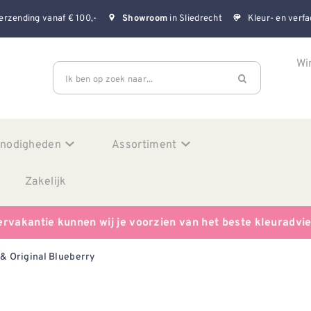
erzending vanaf € 100,-
in Sliedrecht
Kleur- en verfa
Showroom
Wi
Ik ben op zoek naar...
enodigheden
Assortiment
Zakelijk
ervakantie kunnen wij je voorzien van het beste kleuradvi
& Original Blueberry