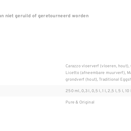
n niet geruild of geretourneerd worden
Carazzo vloerverf (vloeren, hout), 
Licetto (afneembare muurverf), M
grondverf (hout), Traditional Eggsh
250 ml, 0,3 l, 0,5 l, 1 l, 2,5 l, 5 l, 10 
Pure & Original