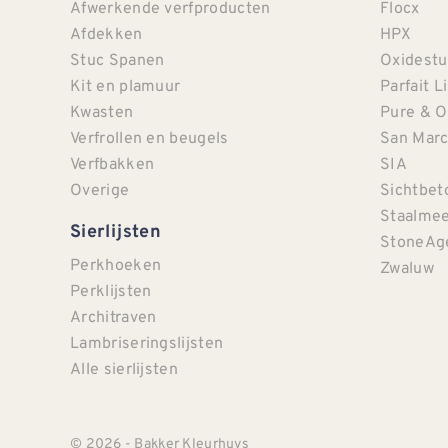
Afwerkende verfproducten
Flocx
Afdekken
HPX
Stuc Spanen
Oxidestu
Kit en plamuur
Parfait L
Kwasten
Pure & O
Verfrollen en beugels
San Mar
Verfbakken
SIA
Overige
Sichtbet
Staalmee
Sierlijsten
StoneAg
Perkhoeken
Zwaluw
Perklijsten
Architraven
Lambriseringslijsten
Alle sierlijsten
© 2026 - Bakker Kleurhuys