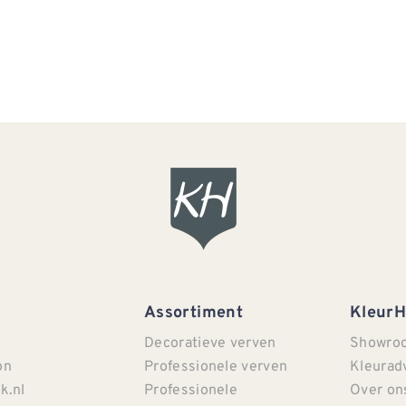
Assortiment
Kleur
Decoratieve verven
Showro
on
Professionele verven
Kleurad
k.nl
Professionele
Over on