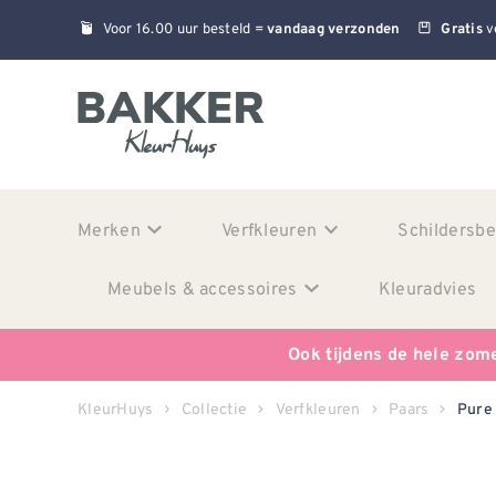
Voor 16.00 uur besteld =
v
vandaag verzonden
Gratis
Merken
Verfkleuren
Schildersb
Meubels & accessoires
Kleuradvies
Ook tijdens de hele zom
KleurHuys
Collectie
Verfkleuren
Paars
Pure 