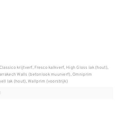
Classico krijtverf, Fresco kalkverf, High Gloss lak (hout),
arrakech Walls (betonlook muurverf), Omniprim
ell lak (hout), Wallprim (voorstrijk)
l