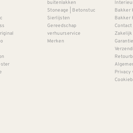
buitenlakken
Interieu
Stoneage | Betonstuc
Bakker 
c
Sierlijsten
Bakker 
iss
Gereedschap
Contact
riginal
verhuurservice
Zakelijk
co
Merken
Garanti
Verzendi
on
Retourb
ster
Algemen
e
Privacy 
Cookieb