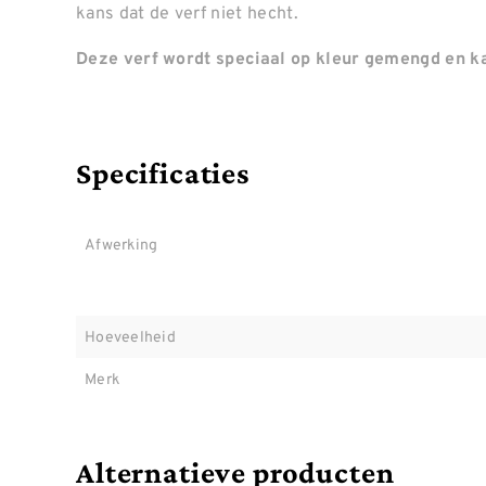
kans dat de verf niet hecht.
Deze verf wordt speciaal op kleur gemengd en ka
Specificaties
Afwerking
Hoeveelheid
Merk
Alternatieve producten