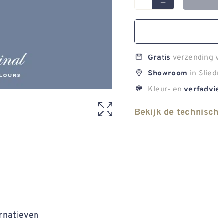
verzending v
Gratis
in Slied
Showroom
Kleur- en
verfadvi
Bekijk de technisc
rnatieven