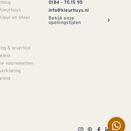
rblog
0184 - 70 15 95
Kleurhuys
info@kleurhuys.nl
Kleur en Sfeer
Bekijk onze
openingstijden
e
ng & levertijd
eleid
e voorwaarden
verklaring
eleid