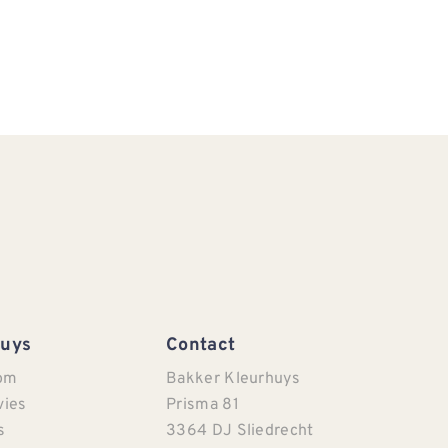
Huys
Contact
om
Bakker Kleurhuys
vies
Prisma 81
s
3364 DJ Sliedrecht