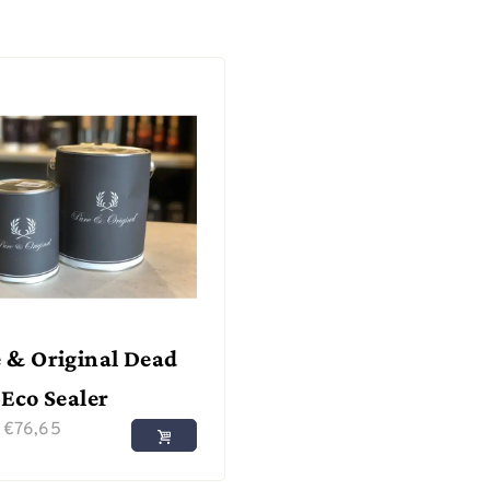
 & Original Dead
 Eco Sealer
f
€
76,65