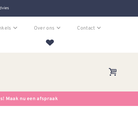
dvies
nkels
Over ons
Contact
es! Maak nu een afspraak