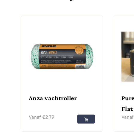
Anza vachtroller
Pure
Flat
Vanaf
€
2,79
Vana