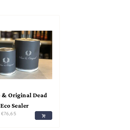
 & Original Dead
 Eco Sealer
f
€
76,65