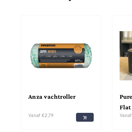
Anza vachtroller
Pure
Flat
Vanaf
€
2,79
Vana