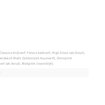
Classico krijtverf, Fresco kalkverf, High Gloss lak (hout),
arrakech Walls (betonlook muurverf), Omniprim
ell lak (hout), Wallprim (voorstrijk)
l