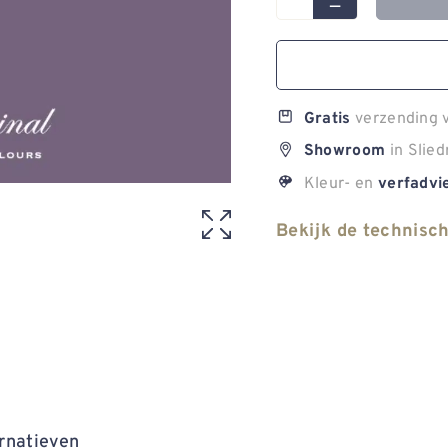
verzending v
Gratis
in Slied
Showroom
Kleur- en
verfadvi
Bekijk de technisc
rnatieven