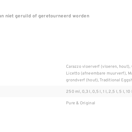
n niet geruild of geretourneerd worden
Carazzo vloerverf (vloeren, hout), 
Licetto (afneembare muurverf), M
grondverf (hout), Traditional Eggsh
250 ml, 0,3 l, 0,5 l, 1 l, 2,5 l, 5 l, 10 
Pure & Original