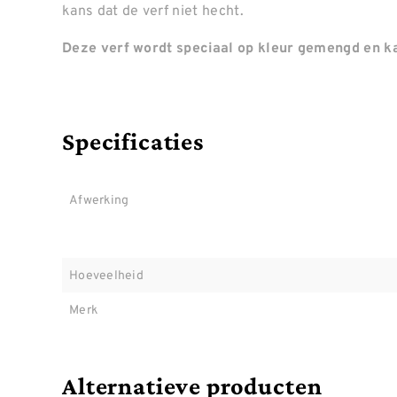
kans dat de verf niet hecht.
Deze verf wordt speciaal op kleur gemengd en ka
Specificaties
Afwerking
Hoeveelheid
Merk
Alternatieve producten