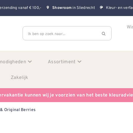
erzending vanaf € 100,-
in Sliedrecht
Kleur- en verfa
Showroom
Wi
Ik ben op zoek naar...
enodigheden
Assortiment
Zakelijk
ervakantie kunnen wij je voorzien van het beste kleuradvi
& Original Berries