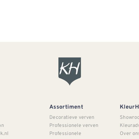
Assortiment
Kleur
Decoratieve verven
Showro
on
Professionele verven
Kleurad
k.nl
Professionele
Over on