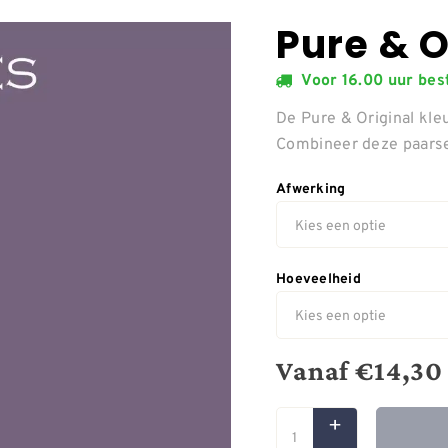
Pure & O
Voor 16.00 uur be
De Pure & Original kleu
Combineer deze paarse 
Afwerking
Hoeveelheid
Vanaf
€
14,30