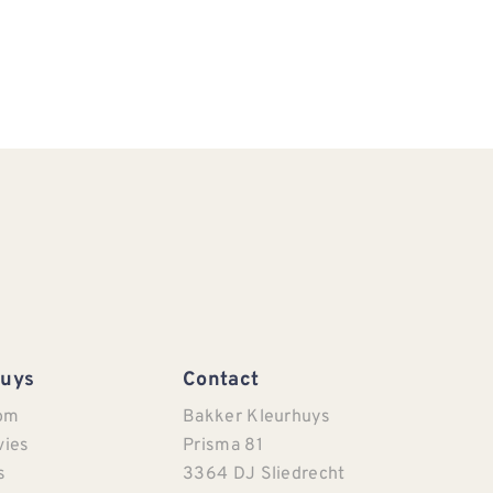
Huys
Contact
om
Bakker Kleurhuys
vies
Prisma 81
s
3364 DJ Sliedrecht