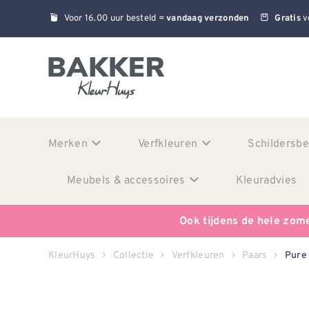
Voor 16.00 uur besteld =
v
vandaag verzonden
Gratis
Merken
Verfkleuren
Schildersb
Meubels & accessoires
Kleuradvies
Ook tijdens de hele zom
KleurHuys
Collectie
Verfkleuren
Paars
Pure 