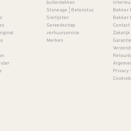
buitenlakken
Interieu
Stoneage | Betonstuc
Bakker 
c
Sierlijsten
Bakker 
iss
Gereedschap
Contact
riginal
verhuurservice
Zakelijk
co
Merken
Garanti
Verzendi
on
Retourb
ster
Algemen
e
Privacy 
Cookieb