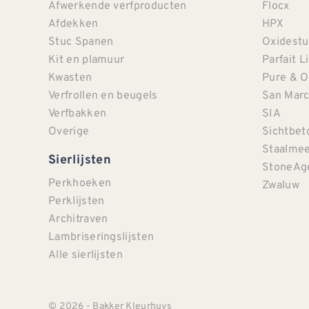
Afwerkende verfproducten
Flocx
Afdekken
HPX
Stuc Spanen
Oxidestu
Kit en plamuur
Parfait L
Kwasten
Pure & O
Verfrollen en beugels
San Mar
Verfbakken
SIA
Overige
Sichtbet
Staalmee
Sierlijsten
StoneAg
Perkhoeken
Zwaluw
Perklijsten
Architraven
Lambriseringslijsten
Alle sierlijsten
© 2026 - Bakker Kleurhuys