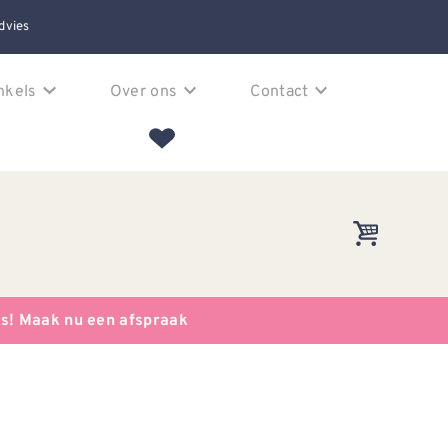
dvies
nkels
Over ons
Contact
es! Maak nu een afspraak