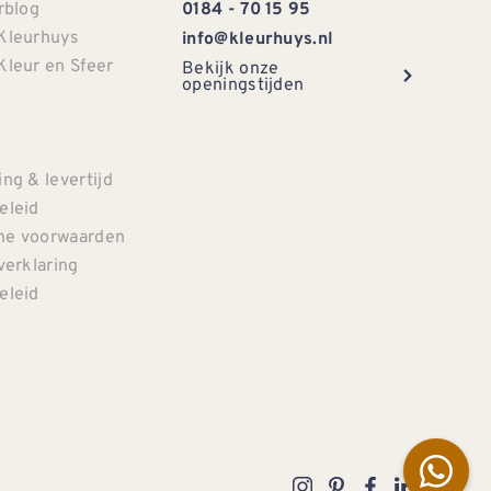
rblog
0184 - 70 15 95
Kleurhuys
info@kleurhuys.nl
Kleur en Sfeer
Bekijk onze
openingstijden
e
ng & levertijd
eleid
e voorwaarden
verklaring
eleid