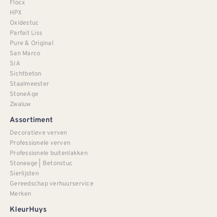
Flocx
HPX
Oxidestuc
Parfait Liss
Pure & Original
San Marco
SIA
Sichtbeton
Staalmeester
StoneAge
Zwaluw
Assortiment
Decoratieve verven
Professionele verven
Professionele buitenlakken
Stoneage | Betonstuc
Sierlijsten
Gereedschap verhuurservice
Merken
KleurHuys