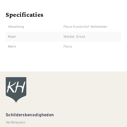
Specificaties
Afwerking
Flocx Kunststof Verfemmer
Maat
Middel, Groot
Merk
Flocx
Schildersbenodigheden
Verfkleuren