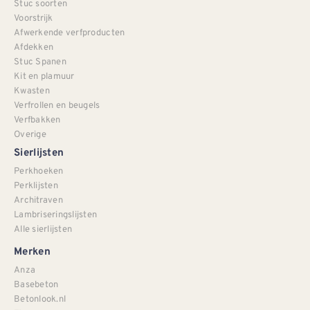
Stuc soorten
Voorstrijk
Afwerkende verfproducten
Afdekken
Stuc Spanen
Kit en plamuur
Kwasten
Verfrollen en beugels
Verfbakken
Overige
Sierlijsten
Perkhoeken
Perklijsten
Architraven
Lambriseringslijsten
Alle sierlijsten
Merken
Anza
Basebeton
Betonlook.nl