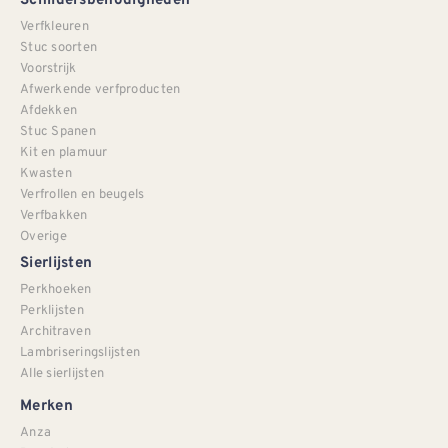
Schildersbenodigheden
Verfkleuren
Stuc soorten
Voorstrijk
Afwerkende verfproducten
Afdekken
Stuc Spanen
Kit en plamuur
Kwasten
Verfrollen en beugels
Verfbakken
Overige
Sierlijsten
Perkhoeken
Perklijsten
Architraven
Lambriseringslijsten
Alle sierlijsten
Merken
Anza