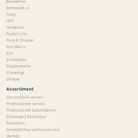
Basebeton
Betonlook.nl
Flocx
HPX
Oxidestuc
Parfait Liss
Pure & Original
San Marco
SIA
Sichtbeton
Staalmeester
StoneAge
Zwaluw
Assortiment
Decoratieve verven
Professionele verven
Professionele buitenlakken
Stoneage | Betonstuc
Sierlijsten
Gereedschap verhuurservice
Merken