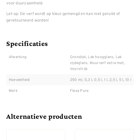
voor duurzaamheid.
Let op: De verf wordt op kleur gemengd en kan niet geruild of
geretourneerd worden!
Specificaties
Afwerking
Grondlak, Lak hoogglans, Lak
zijdeglans, Muurverf extra mat,
Voorstrijk
Hoeveelheid
250 ml, 0,3 l, 0,5 l, 1 l, 2,5 l, 5 l, 10 l
Merk
Flexa Pure
Alternatieve producten