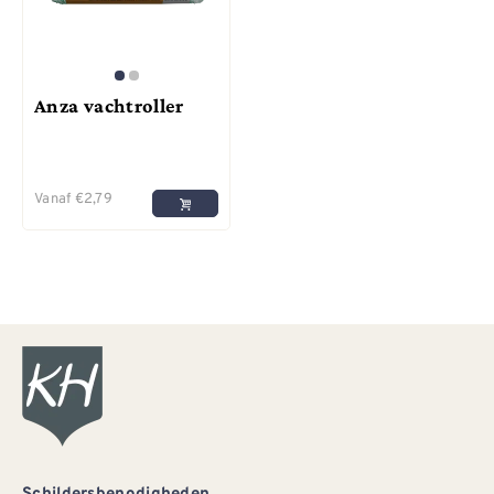
Anza vachtroller
Vanaf
€
2,79