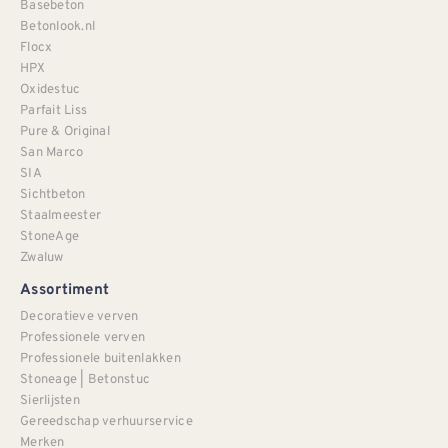
Basebeton
Betonlook.nl
Flocx
HPX
Oxidestuc
Parfait Liss
Pure & Original
San Marco
SIA
Sichtbeton
Staalmeester
StoneAge
Zwaluw
Assortiment
Decoratieve verven
Professionele verven
Professionele buitenlakken
Stoneage | Betonstuc
Sierlijsten
Gereedschap verhuurservice
Merken