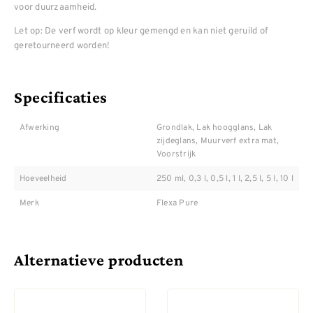
voor duurzaamheid.
Let op: De verf wordt op kleur gemengd en kan niet geruild of
geretourneerd worden!
Specificaties
Afwerking
Grondlak, Lak hoogglans, Lak
zijdeglans, Muurverf extra mat,
Voorstrijk
Hoeveelheid
250 ml, 0,3 l, 0,5 l, 1 l, 2,5 l, 5 l, 10 l
Merk
Flexa Pure
Alternatieve producten