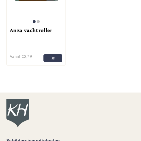
Anza vachtroller
Vanaf
€
2,79