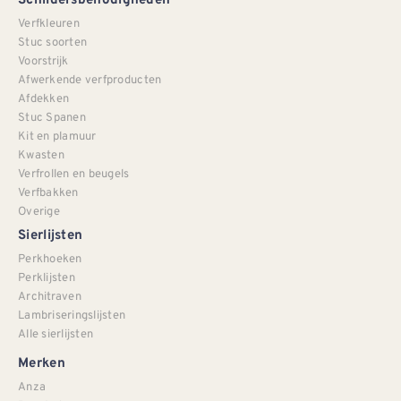
Schildersbenodigheden
Verfkleuren
Stuc soorten
Voorstrijk
Afwerkende verfproducten
Afdekken
Stuc Spanen
Kit en plamuur
Kwasten
Verfrollen en beugels
Verfbakken
Overige
Sierlijsten
Perkhoeken
Perklijsten
Architraven
Lambriseringslijsten
Alle sierlijsten
Merken
Anza