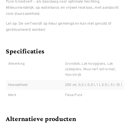
Pure Grondverf – als basislaag voor optimale hechting.
Milieuvriendelijk: op waterbasis en vrijwel reukloos, met aandacht
voor duurzaamheid.
Let op: De verf wordt op kleur gemengd en kan niet geruild of
geretourneerd worden!
Specificaties
Afwerking
Grondlak, Lak hoogglans, Lak
zijdeglans, Muurverf extra mat,
Voorstrijk
Hoeveelheid
250 ml, 0,3 l, 0,5 l, 1 l, 2,5 l, 5 l, 10 l
Merk
Flexa Pure
Alternatieve producten