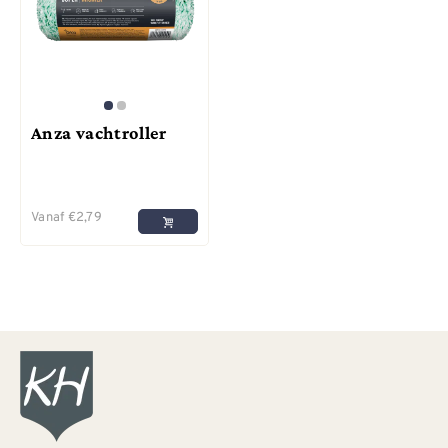
Anza vachtroller
Vanaf
€
2,79