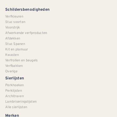
Schildersbenodigheden
Verfkleuren
Stuc soorten
Voorstrijk
Afwerkende verfproducten
Afdekken
Stuc Spanen
Kit en plamuur
Kwasten
Verfrollen en beugels
Verfbakken
Overige
Sierlijsten
Perkhoeken
Perklijsten
Architraven
Lambriseringslijsten
Alle sierlijsten
Merken