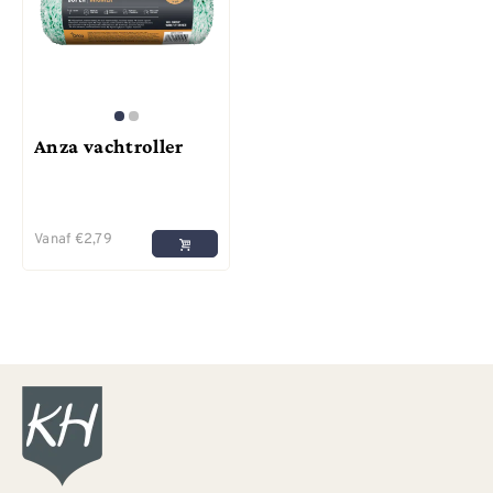
Anza vachtroller
Vanaf
€
2,79