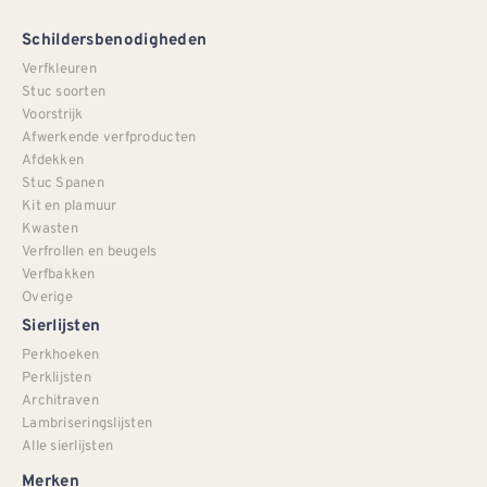
Schildersbenodigheden
Verfkleuren
Stuc soorten
Voorstrijk
Afwerkende verfproducten
Afdekken
Stuc Spanen
Kit en plamuur
Kwasten
Verfrollen en beugels
Verfbakken
Overige
Sierlijsten
Perkhoeken
Perklijsten
Architraven
Lambriseringslijsten
Alle sierlijsten
Merken