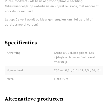
Pure Grondverf – als basislaag voor optimale hechting.
Milieuvriendelijk: op waterbasis en vrijwel reukloos, met aandacht
voor duurzaamheid.
Let op: De verf wordt op kleur gemengd en kan niet geruild of
geretourneerd worden!
Specificaties
Afwerking
Grondlak, Lak hoogglans, Lak
zijdeglans, Muurverf extra mat,
Voorstrijk
Hoeveelheid
250 ml, 0,3 l, 0,5 l, 1 l, 2,5 l, 5 l, 10 l
Merk
Flexa Pure
Alternatieve producten