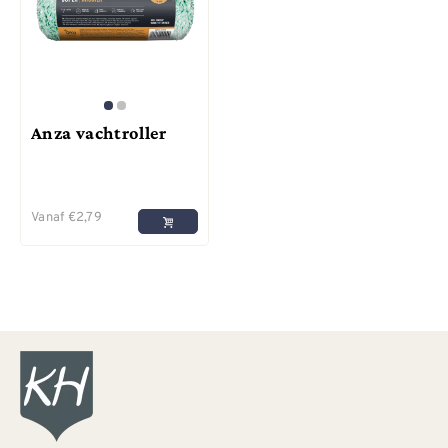
Anza vachtroller
Vanaf
€
2,79