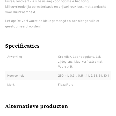
Pure Grondverf – als basislaag voor optimale hechting.
Milieuvriendelijk: op waterbasis en vrijwel reukloos, met aandacht
voor duurzaamheid.
Let op: De verf wordt op kleur gemengd en kan niet geruild of
geretourneerd worden!
Specificaties
Afwerking
Grondlak, Lak hoogglans, Lak
zijdeglans, Muurverf extra mat,
Voorstrijk
Hoeveelheid
250 ml, 0,3 l, 0,5 l, 1 l, 2,5 l, 5 l, 10 l
Merk
Flexa Pure
Alternatieve producten