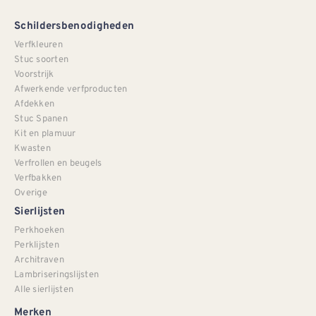
Schildersbenodigheden
Verfkleuren
Stuc soorten
Voorstrijk
Afwerkende verfproducten
Afdekken
Stuc Spanen
Kit en plamuur
Kwasten
Verfrollen en beugels
Verfbakken
Overige
Sierlijsten
Perkhoeken
Perklijsten
Architraven
Lambriseringslijsten
Alle sierlijsten
Merken