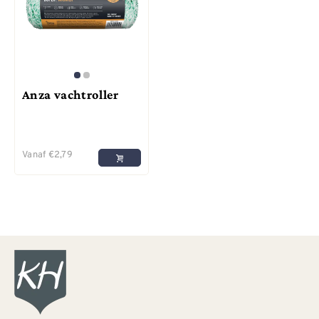
Anza vachtroller
Vanaf
€
2,79