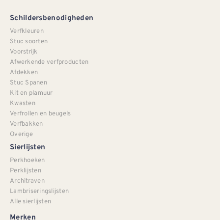
Schildersbenodigheden
Verfkleuren
Stuc soorten
Voorstrijk
Afwerkende verfproducten
Afdekken
Stuc Spanen
Kit en plamuur
Kwasten
Verfrollen en beugels
Verfbakken
Overige
Sierlijsten
Perkhoeken
Perklijsten
Architraven
Lambriseringslijsten
Alle sierlijsten
Merken