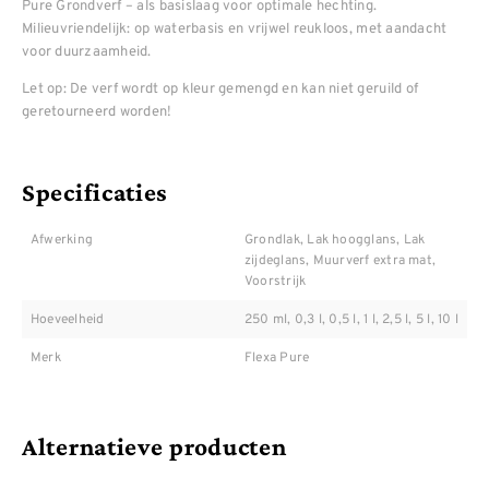
Pure Grondverf – als basislaag voor optimale hechting.
Milieuvriendelijk: op waterbasis en vrijwel reukloos, met aandacht
voor duurzaamheid.
Let op: De verf wordt op kleur gemengd en kan niet geruild of
geretourneerd worden!
Specificaties
Afwerking
Grondlak, Lak hoogglans, Lak
zijdeglans, Muurverf extra mat,
Voorstrijk
Hoeveelheid
250 ml, 0,3 l, 0,5 l, 1 l, 2,5 l, 5 l, 10 l
Merk
Flexa Pure
Alternatieve producten