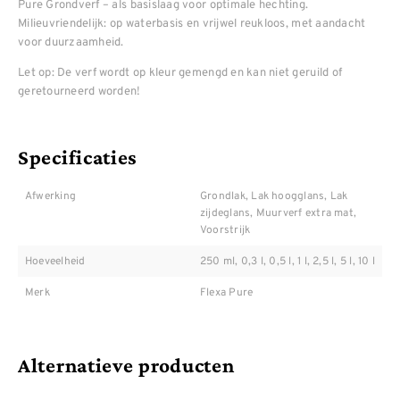
Pure Grondverf – als basislaag voor optimale hechting.
Milieuvriendelijk: op waterbasis en vrijwel reukloos, met aandacht
voor duurzaamheid.
Let op: De verf wordt op kleur gemengd en kan niet geruild of
geretourneerd worden!
Specificaties
Afwerking
Grondlak, Lak hoogglans, Lak
zijdeglans, Muurverf extra mat,
Voorstrijk
Hoeveelheid
250 ml, 0,3 l, 0,5 l, 1 l, 2,5 l, 5 l, 10 l
Merk
Flexa Pure
Alternatieve producten