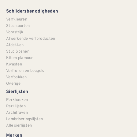
Schildersbenodigheden
Verfkleuren
Stuc soorten
Voorstrijk
Afwerkende verfproducten
Afdekken
Stuc Spanen
Kit en plamuur
Kwasten
Verfrollen en beugels
Verfbakken
Overige
Sierlijsten
Perkhoeken
Perklijsten
Architraven
Lambriseringslijsten
Alle sierlijsten
Merken