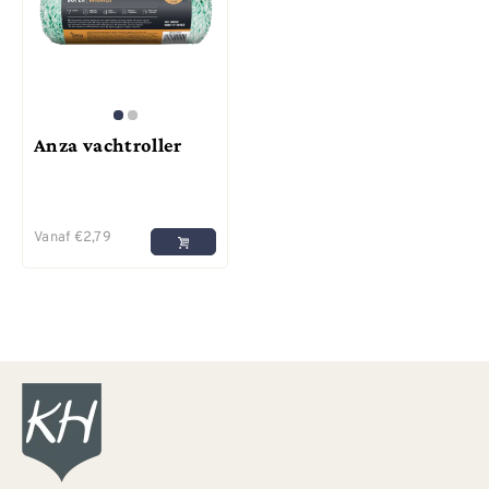
Anza vachtroller
Vanaf
€
2,79