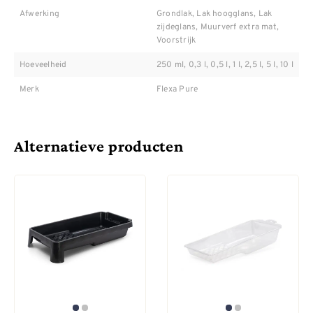
Afwerking
Grondlak, Lak hoogglans, Lak
zijdeglans, Muurverf extra mat,
Voorstrijk
Hoeveelheid
250 ml, 0,3 l, 0,5 l, 1 l, 2,5 l, 5 l, 10 l
Merk
Flexa Pure
Alternatieve producten