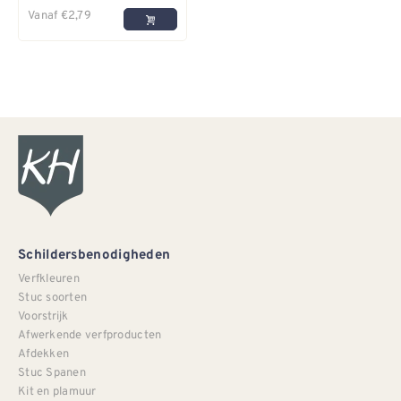
Vanaf
€
2,79
Schildersbenodigheden
Verfkleuren
Stuc soorten
Voorstrijk
Afwerkende verfproducten
Afdekken
Stuc Spanen
Kit en plamuur