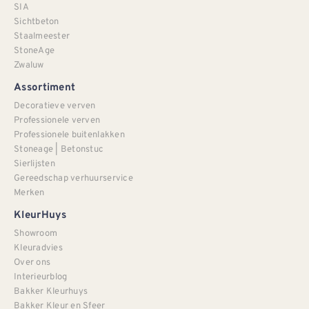
SIA
Sichtbeton
Staalmeester
StoneAge
Zwaluw
Assortiment
Decoratieve verven
Professionele verven
Professionele buitenlakken
Stoneage | Betonstuc
Sierlijsten
Gereedschap verhuurservice
Merken
KleurHuys
Showroom
Kleuradvies
Over ons
Interieurblog
Bakker Kleurhuys
Bakker Kleur en Sfeer