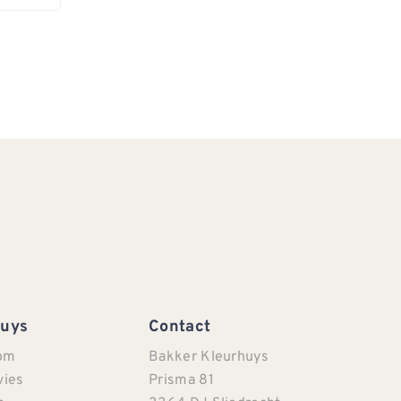
Huys
Contact
om
Bakker Kleurhuys
vies
Prisma 81