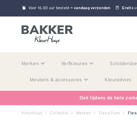
Voor 16.00 uur besteld =
v
vandaag verzonden
Gratis
Merken
Verfkleuren
Schildersb
Meubels & accessoires
Kleuradvies
Ook tijdens de hele zom
KleurHuys
Collectie
Merken
Flexa Pure
Flex