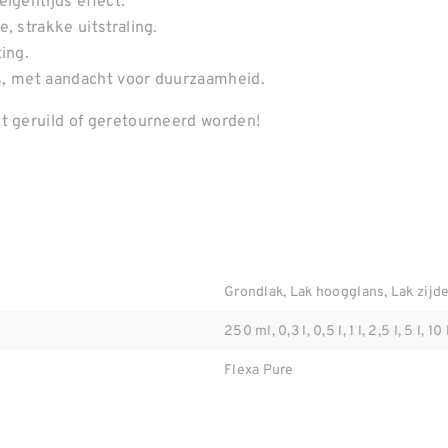
igentijds effect.
, strakke uitstraling.
ing.
oos, met aandacht voor duurzaamheid.
t geruild of geretourneerd worden!
Grondlak, Lak hoogglans, Lak zijde
250 ml, 0,3 l, 0,5 l, 1 l, 2,5 l, 5 l, 10 
Flexa Pure