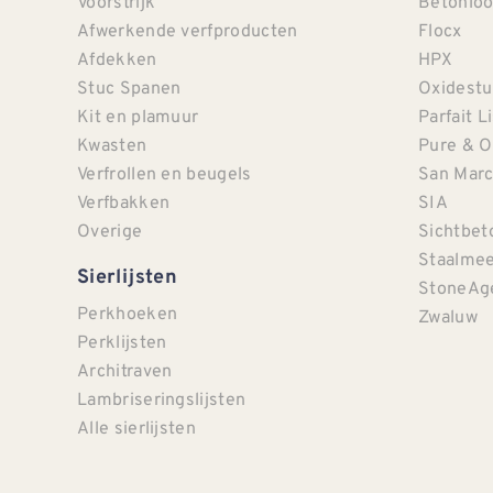
Voorstrijk
Betonloo
Afwerkende verfproducten
Flocx
Afdekken
HPX
Stuc Spanen
Oxidestu
Kit en plamuur
Parfait L
Kwasten
Pure & O
Verfrollen en beugels
San Mar
Verfbakken
SIA
Overige
Sichtbet
Staalmee
Sierlijsten
StoneAg
Perkhoeken
Zwaluw
Perklijsten
Architraven
Lambriseringslijsten
Alle sierlijsten