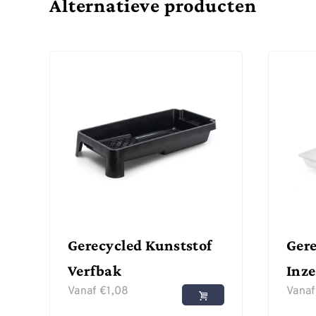
Alternatieve producten
Gerecycled Kunststof
Gere
Verfbak
Inze
Vanaf
€
1,08
Vana