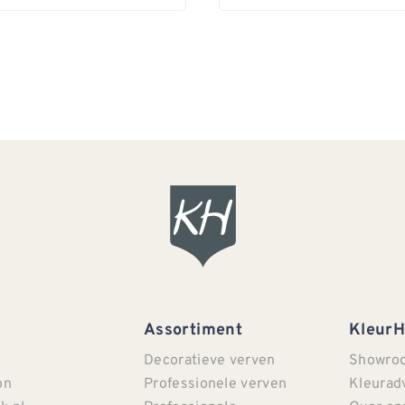
Assortiment
Kleur
Decoratieve verven
Showro
on
Professionele verven
Kleurad