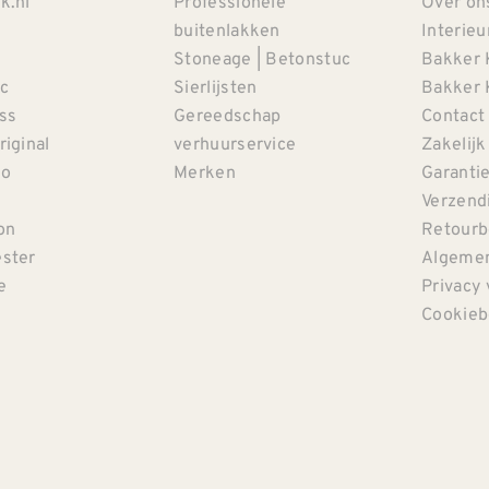
k.nl
Professionele
Over on
buitenlakken
Interieu
Stoneage | Betonstuc
Bakker 
c
Sierlijsten
Bakker 
iss
Gereedschap
Contact
riginal
verhuurservice
Zakelijk
co
Merken
Garanti
Verzendi
on
Retourb
ster
Algemen
e
Privacy 
Cookieb