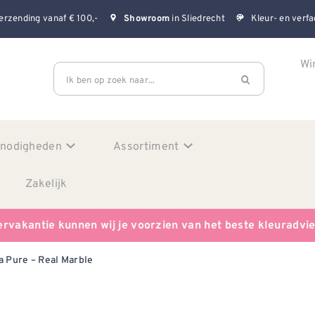
erzending vanaf € 100,-
in Sliedrecht
Kleur- en verfa
Showroom
Wi
Ik ben op zoek naar...
enodigheden
Assortiment
Zakelijk
ervakantie kunnen wij je voorzien van het beste kleuradvi
a Pure – Real Marble