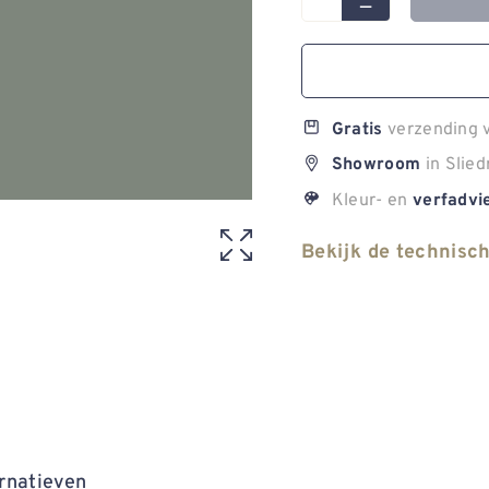
verzending v
Gratis
in Slied
Showroom
Kleur- en
verfadvi
Bekijk de technisc
rnatieven