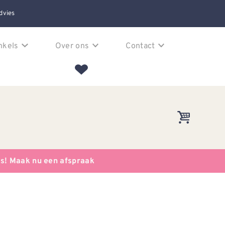
dvies
nkels
Over ons
Contact
es! Maak nu een afspraak