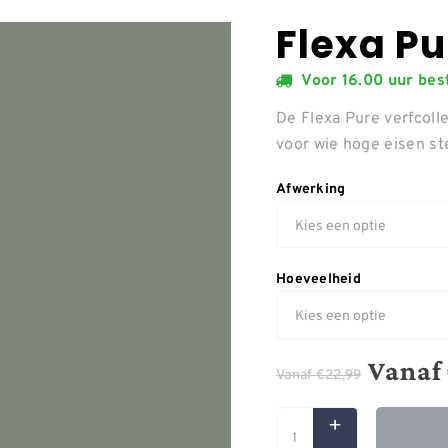
Flexa Pu
Voor 16.00 uur be
De Flexa Pure verfcolle
voor wie hoge eisen ste
Afwerking
Hoeveelheid
Vanaf
Vanaf
€
22,99