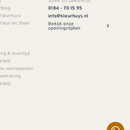
s
3364 DJ Sliedrecht
rblog
0184 - 70 15 95
Kleurhuys
info@kleurhuys.nl
Kleur en Sfeer
Bekijk onze
openingstijden
e
ng & levertijd
eleid
e voorwaarden
verklaring
eleid