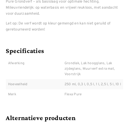
Pure Grondverf – als basislaag voor optimale hechting.
Milieuvriendelijk: op waterbasis en vrijwel reukloos, met aandacht
voor duurzaamheid.
Let op: De verf wordt op kleur gemengd en kan niet geruild of
geretourneerd worden!
Specificaties
Afwerking
Grondlak, Lak hoogglans, Lak
zijdeglans, Muurverf extra mat,
Voorstrijk
Hoeveelheid
250 ml, 0,3 l, 0,5 l, 1 l, 2,5 l, 5 l, 10 l
Merk
Flexa Pure
Alternatieve producten