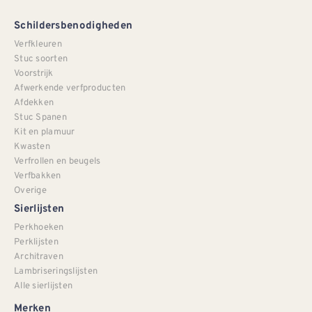
Schildersbenodigheden
Verfkleuren
Stuc soorten
Voorstrijk
Afwerkende verfproducten
Afdekken
Stuc Spanen
Kit en plamuur
Kwasten
Verfrollen en beugels
Verfbakken
Overige
Sierlijsten
Perkhoeken
Perklijsten
Architraven
Lambriseringslijsten
Alle sierlijsten
Merken