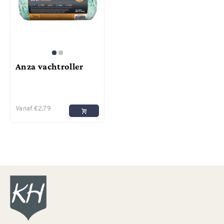
Anza vachtroller
Vanaf
€
2,79