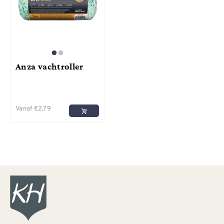
Anza vachtroller
Vanaf
€
2,79