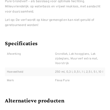
Pure Grondverf – als basislaag voor optimale hechting.
Milieuvriendelijk: op waterbasis en vrijwel reukloos, met aandacht
voor duurzaamheid.
Let op: De verf wordt op kleur gemengd en kan niet geruild of
geretourneerd worden!
Specificaties
Afwerking
Grondlak, Lak hoogglans, Lak
zijdeglans, Muurverf extra mat,
Voorstrijk
Hoeveelheid
250 ml, 0,3 l, 0,5 l, 1 l, 2,5 l, 5 l, 10 l
Merk
Flexa Pure
Alternatieve producten