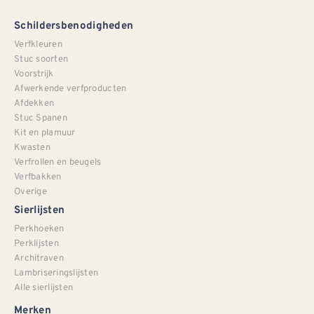
Schildersbenodigheden
Verfkleuren
Stuc soorten
Voorstrijk
Afwerkende verfproducten
Afdekken
Stuc Spanen
Kit en plamuur
Kwasten
Verfrollen en beugels
Verfbakken
Overige
Sierlijsten
Perkhoeken
Perklijsten
Architraven
Lambriseringslijsten
Alle sierlijsten
Merken