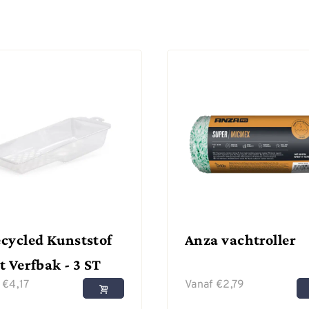
cycled Kunststof
Anza vachtroller
t Verfbak - 3 ST
f
€
4,17
Vanaf
€
2,79