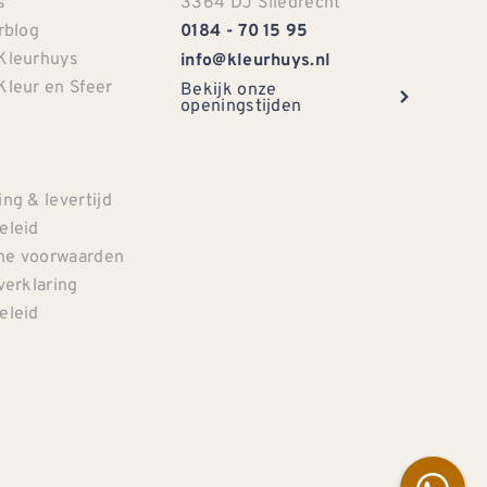
s
3364 DJ Sliedrecht
rblog
0184 - 70 15 95
Kleurhuys
info@kleurhuys.nl
Kleur en Sfeer
Bekijk onze
openingstijden
e
ng & levertijd
eleid
e voorwaarden
verklaring
eleid