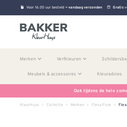
Voor 16.00 uur besteld =
v
vandaag verzonden
Gratis
Merken
Verfkleuren
Schildersb
Meubels & accessoires
Kleuradvies
Ook tijdens de hele zom
KleurHuys
Collectie
Merken
Flexa Pure
Flex