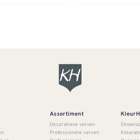
Assortiment
Kleur
Decoratieve verven
Showro
on
Professionele verven
Kleurad