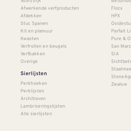
Voorstrijk
Betonloo
Afwerkende verfproducten
Flocx
Afdekken
HPX
Stuc Spanen
Oxidestu
Kit en plamuur
Parfait L
Kwasten
Pure & O
Verfrollen en beugels
San Mar
Verfbakken
SIA
Overige
Sichtbet
Staalmee
Sierlijsten
StoneAg
Perkhoeken
Zwaluw
Perklijsten
Architraven
Lambriseringslijsten
Alle sierlijsten