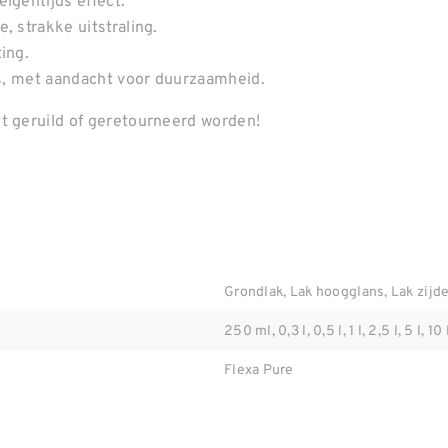
igentijds effect.
, strakke uitstraling.
ing.
oos, met aandacht voor duurzaamheid.
t geruild of geretourneerd worden!
Grondlak, Lak hoogglans, Lak zijde
250 ml, 0,3 l, 0,5 l, 1 l, 2,5 l, 5 l, 10 
Flexa Pure