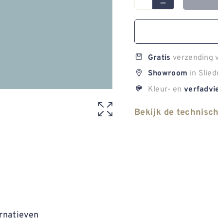
verzending v
Gratis
in Slied
Showroom
Kleur- en
verfadvi
Bekijk de technisc
rnatieven