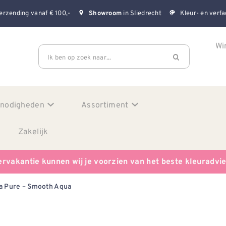
erzending vanaf € 100,-
in Sliedrecht
Kleur- en verfa
Showroom
Wi
Ik ben op zoek naar...
enodigheden
Assortiment
Zakelijk
ervakantie kunnen wij je voorzien van het beste kleuradvi
a Pure – Smooth Aqua