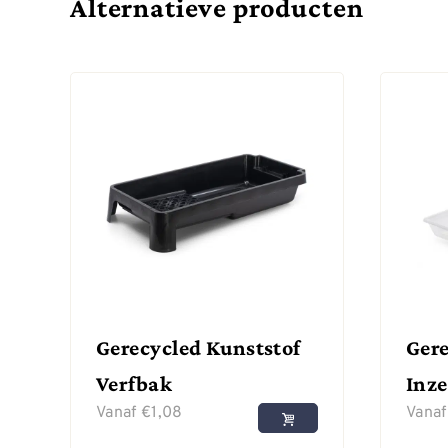
Alternatieve producten
Gerecycled Kunststof
Gere
Verfbak
Inze
Vanaf
€
1,08
Vana