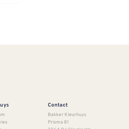
Huys
Contact
om
Bakker Kleurhuys
vies
Prisma 81