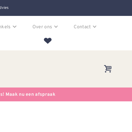
dvies
nkels
Over ons
Contact
es! Maak nu een afspraak