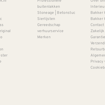
k.nl
Professionele
Over on
buitenlakken
Interieu
Stoneage | Betonstuc
Bakker 
c
Sierlijsten
Bakker 
iss
Gereedschap
Contact
riginal
verhuurservice
Zakelijk
co
Merken
Garanti
Verzendi
on
Retourb
ster
Algemen
e
Privacy 
Cookieb