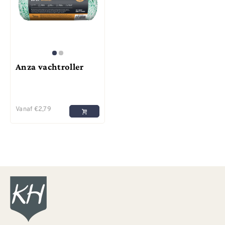
Anza vachtroller
Vanaf
€
2,79