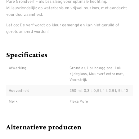
Pure Grondverf – als basislaag voor optimale hechting.
Milieuvriendelijk: op waterbasis en vrijwel reukloos, met aandacht
voor duurzaamheid.
Let op: De verf wordt op kleur gemengd en kan niet geruild of
geretourneerd worden!
Specificaties
Afwerking
Grondlak, Lak hoogglans, Lak
zijdeglans, Muurverf extra mat,
Voorstrijk
Hoeveelheid
250 ml, 0,3 l, 0,5 l, 1 l, 2,5 l, 5 l, 10 l
Merk
Flexa Pure
Alternatieve producten