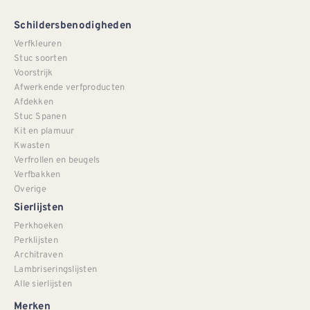
Schildersbenodigheden
Verfkleuren
Stuc soorten
Voorstrijk
Afwerkende verfproducten
Afdekken
Stuc Spanen
Kit en plamuur
Kwasten
Verfrollen en beugels
Verfbakken
Overige
Sierlijsten
Perkhoeken
Perklijsten
Architraven
Lambriseringslijsten
Alle sierlijsten
Merken