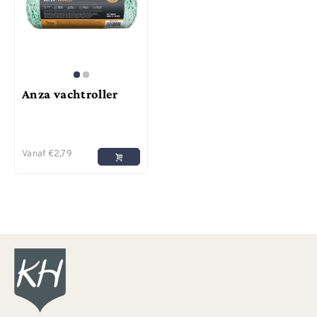
Anza vachtroller
Vanaf
€
2,79