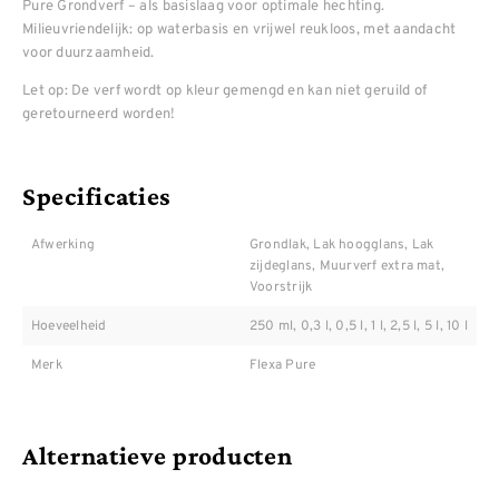
Pure Grondverf – als basislaag voor optimale hechting.
Milieuvriendelijk: op waterbasis en vrijwel reukloos, met aandacht
voor duurzaamheid.
Let op: De verf wordt op kleur gemengd en kan niet geruild of
geretourneerd worden!
Specificaties
Afwerking
Grondlak, Lak hoogglans, Lak
zijdeglans, Muurverf extra mat,
Voorstrijk
Hoeveelheid
250 ml, 0,3 l, 0,5 l, 1 l, 2,5 l, 5 l, 10 l
Merk
Flexa Pure
Alternatieve producten