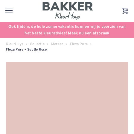
Ook tijdens de hele zomervakantie kunnen wij je voorzien van
het beste kleuradvies! Maak nu een afspraak
KleurHuys
Collectie
Merken
Flexa Pure
Flexa Pure – Subtle Rose