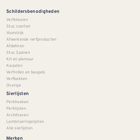
Schildersbenodigheden
Verfkleuren
Stuc soorten
Voorstrijk
Afwerkende verfproducten
Afdekken
Stuc Spanen
Kit en plamuur
Kwasten
Verfrollen en beugels
Verfbakken
Overige
Sierlijsten
Perkhoeken
Perklijsten
Architraven
Lambriseringslijsten
Alle sierlijsten
Merken