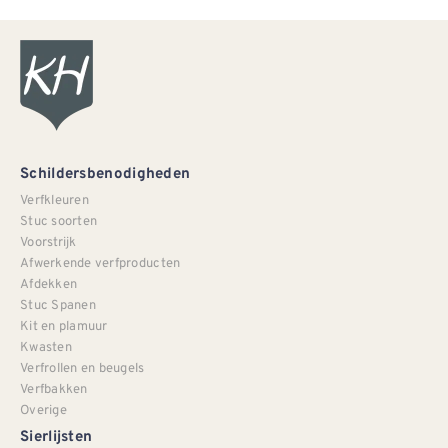
Schildersbenodigheden
Verfkleuren
Stuc soorten
Voorstrijk
Afwerkende verfproducten
Afdekken
Stuc Spanen
Kit en plamuur
Kwasten
Verfrollen en beugels
Verfbakken
Overige
Sierlijsten