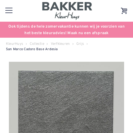
Ook tijdens de hele zomervakantie kunnen wij je voorzien van
het beste kleuradvies! Maak nu een afspraak
KleurHuys
Collectie
Verfkleuren
Grijs
San Marco Cadoro Base Ardesia