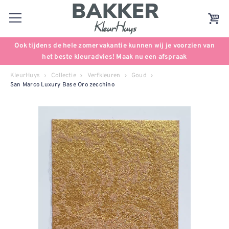
Ook tijdens de hele zomervakantie kunnen wij je voorzien van
het beste kleuradvies! Maak nu een afspraak
KleurHuys
Collectie
Verfkleuren
Goud
San Marco Luxury Base Oro zecchino